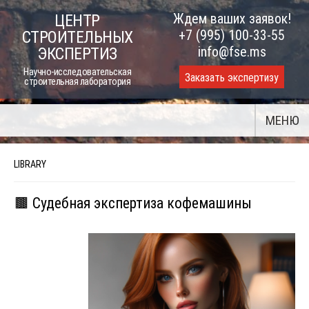
Skip
Ждем ваших заявок!
ЦЕНТР
to
+7 (995) 100-33-55
СТРОИТЕЛЬНЫХ
content
info@fse.ms
ЭКСПЕРТИЗ
Научно-исследовательская
Заказать экспертизу
строительная лаборатория
МЕНЮ
LIBRARY
🟫 Судебная экспертиза кофемашины