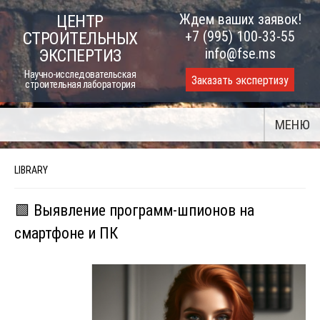
Skip
Ждем ваших заявок!
ЦЕНТР
to
+7 (995) 100-33-55
СТРОИТЕЛЬНЫХ
content
info@fse.ms
ЭКСПЕРТИЗ
Научно-исследовательская
Заказать экспертизу
строительная лаборатория
МЕНЮ
LIBRARY
🟩 Выявление программ-шпионов на
смартфоне и ПК