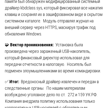
памяти был обнаружен модифицированный системный
драйвер kbdclass.sys, который фиксировал все нажатия
клавиш и сохранял их в зашифрованном виде в скрытом
системном каталоге. Модуль отправлял журнал на
внешний сервер через HTTPS, маскируя трафик под
обновления Windows.
🧩
Вектор проникновения:
Установка была
произведена через зараженный USB-накопитель,
который финансовый директор использовал для
передачи отчетности в налоговую. Носитель был
подменен злоумышленниками во время командировки.
✅
Итог:
Вредоносный драйвер извлечен и передан в
следственные органы. По нашим материалам
возбуждено уголовное дело по ст. 272 и 159 УК РФ.
Компания внедрила политику использования только
корпоративных USB-носителей с обязательным