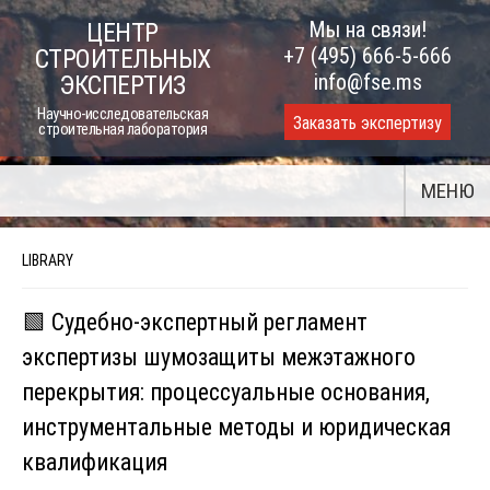
Skip
Мы на связи!
ЦЕНТР
to
+7 (495) 666-5-666
СТРОИТЕЛЬНЫХ
content
info@fse.ms
ЭКСПЕРТИЗ
Научно-исследовательская
Заказать экспертизу
строительная лаборатория
МЕНЮ
LIBRARY
🟩 Судебно-экспертный регламент
экспертизы шумозащиты межэтажного
перекрытия: процессуальные основания,
инструментальные методы и юридическая
квалификация