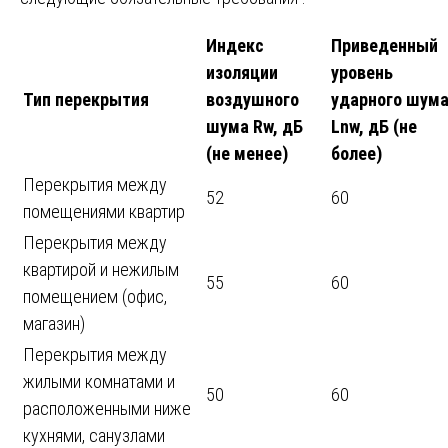
Индекс
Приведенный
изоляции
уровень
Тип перекрытия
воздушного
ударного шум
шума Rw, дБ
Lnw, дБ (не
(не менее)
более)
Перекрытия между
52
60
помещениями квартир
Перекрытия между
квартирой и нежилым
55
60
помещением (офис,
магазин)
Перекрытия между
жилыми комнатами и
50
60
расположенными ниже
кухнями, санузлами