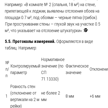
Например: «В комнате № 2 (спальня, 18 м²) на стене,
прилегающей к лоджии, выявлены отслоения обоев на
площади 0.7 м², под обоями — черные пятна (грибок).
При простукивании стены — глухой звук на участке 0.5
м², что указывает на отслоение штукатурки». 🕵️
5.5. Протоколы измерений.
Оформляются в виде
таблиц. Например:
Нормативное
№
Контролируемый
значение (по
Фактическое
п/
Отклонени
параметр
СП
значение
п
71.13330)
Ровность стен
(отклонение от
не более 2
1
8 мм
+6 мм
вертикали на 2 м
мм
рейки)