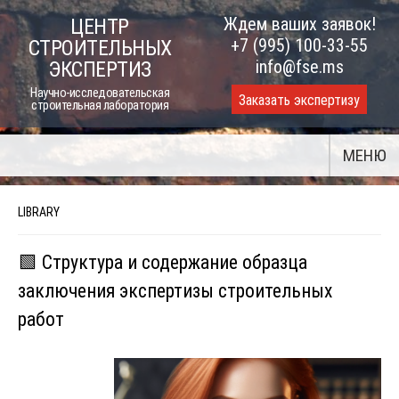
Skip
Ждем ваших заявок!
ЦЕНТР
to
+7 (995) 100-33-55
СТРОИТЕЛЬНЫХ
content
info@fse.ms
ЭКСПЕРТИЗ
Научно-исследовательская
Заказать экспертизу
строительная лаборатория
МЕНЮ
LIBRARY
🟩 Структура и содержание образца
заключения экспертизы строительных
работ