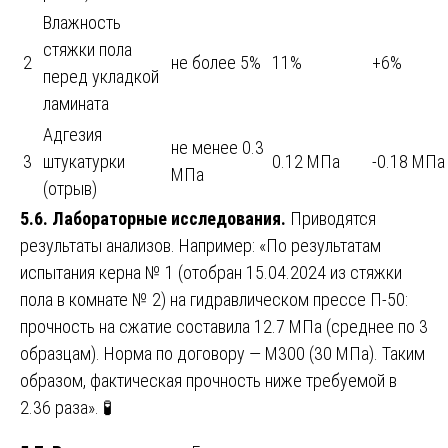
Влажность
стяжки пола
2
не более 5%
11%
+6%
перед укладкой
ламината
Адгезия
не менее 0.3
3
штукатурки
0.12 МПа
-0.18 МПа
МПа
(отрыв)
5.6. Лабораторные исследования.
Приводятся
результаты анализов. Например: «По результатам
испытания керна № 1 (отобран 15.04.2024 из стяжки
пола в комнате № 2) на гидравлическом прессе П-50:
прочность на сжатие составила 12.7 МПа (среднее по 3
образцам). Норма по договору — М300 (30 МПа). Таким
образом, фактическая прочность ниже требуемой в
2.36 раза». 🧪