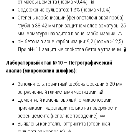
от массы цемента (норма <0,4%). 🧴
Содержание сульфатов: 1,3% (норма <1,0%).
Степень карбонизации (фенолфталеиновая проба):
глубина 38-42 мм при защитном слое арматуры 25
мм. Арматура находится в зоне карбонизации. ⚠️
pH бетона в зоне карбонизации: 9,2 (норма >12,5).
При pH<11 защитные свойства бетона утрачены. 🧪
Лабораторный этап №10 — Петрографический
анализ (микроскопия шлифов):
Заполнитель: гранитный щебень фракции 5-20 мм,
загрязненный глинистыми частицами. 🔬
Цементный камень: рыхлый, с микропорами,
признаками гидратации только на поверхности
зерен цемента (неполное твердение). 🧫
Выявлены кристаллы эттрингита (вторичная
сульфатная коррозия). ⚠️