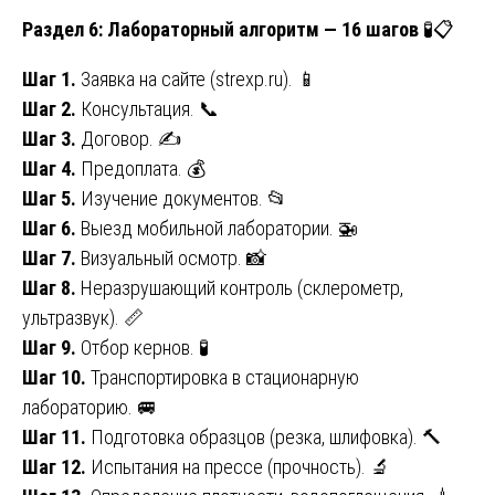
Раздел 6: Лабораторный алгоритм — 16 шагов
🧪📋
Шаг 1.
Заявка на сайте (
strexp.ru
). 📱
Шаг 2.
Консультация. 📞
Шаг 3.
Договор. ✍️
Шаг 4.
Предоплата. 💰
Шаг 5.
Изучение документов. 📂
Шаг 6.
Выезд мобильной лаборатории. 🚁
Шаг 7.
Визуальный осмотр. 📸
Шаг 8.
Неразрушающий контроль (склерометр,
ультразвук). 📏
Шаг 9.
Отбор кернов. 🧪
Шаг 10.
Транспортировка в стационарную
лабораторию. 🚐
Шаг 11.
Подготовка образцов (резка, шлифовка). 🔨
Шаг 12.
Испытания на прессе (прочность). 🔬