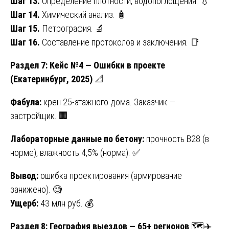
Шаг 13.
Определение плотности, водопоглощения. 💧
Шаг 14.
Химический анализ. 🧴
Шаг 15.
Петрография. 🔬
Шаг 16.
Составление протоколов и заключения. 📑
Раздел 7: Кейс №4 — Ошибки в проекте
(Екатеринбург, 2025)
📐
Фабула:
крен 25-этажного дома. Заказчик —
застройщик. 🏢
Лабораторные данные по бетону:
прочность B28 (в
норме), влажность 4,5% (норма). ✅
Вывод:
ошибка проектирования (армирование
занижено). 🧐
Ущерб:
43 млн руб. 💰
Раздел 8: География выездов — 65+ регионов
🗺️✈️