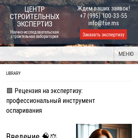
Skip
Ждем ваших заявок!
ЦЕНТР
to
+7 (995) 100-33-55
СТРОИТЕЛЬНЫХ
content
info@fse.ms
ЭКСПЕРТИЗ
Научно-исследовательская
Заказать экспертизу
строительная лаборатория
МЕНЮ
LIBRARY
🟩 Рецензия на экспертизу:
профессиональный инструмент
оспаривания
Введение 🧠⚖️