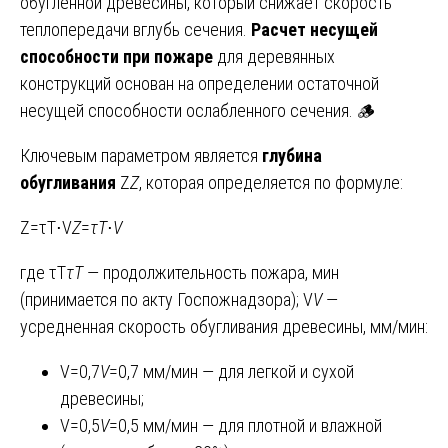
обугленной древесины, который снижает скорость
теплопередачи вглубь сечения.
Расчет несущей
способности при пожаре
для деревянных
конструкций основан на определении остаточной
несущей способности ослабленного сечения. 🪵
Ключевым параметром является
глубина
обугливания
Z
Z
, которая определяется по формуле:
Z=τT⋅V
Z
=
τ
T
​⋅
V
где τT
τ
T
​ — продолжительность пожара, мин
(принимается по акту Госпожнадзора); V
V
—
усредненная скорость обугливания древесины, мм/мин:
V=0,7
V
=0,7 мм/мин — для легкой и сухой
древесины;
V=0,5
V
=0,5 мм/мин — для плотной и влажной