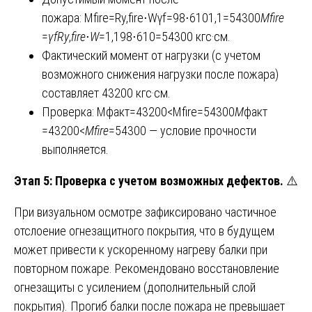
пожара: Mfire=Ry,fire⋅Wγf=98⋅6101,1=54300
M
fire
=
γ
f
R
y
,
fire
​⋅
W
​=1,198⋅610​=54300 кгс·см.
Фактический момент от нагрузки (с учетом
возможного снижения нагрузки после пожара)
составляет 43200 кгс·см.
Проверка: Mфакт=43200<Mfire=54300
M
факт​
=43200<
M
fire
​=54300 — условие прочности
выполняется.
Этап 5: Проверка с учетом возможных дефектов.
⚠️
При визуальном осмотре зафиксировано частичное
отслоение огнезащитного покрытия, что в будущем
может привести к ускоренному нагреву балки при
повторном пожаре. Рекомендовано восстановление
огнезащиты с усилением (дополнительный слой
покрытия). Прогиб балки после пожара не превышает