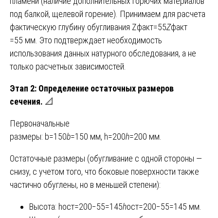
пламени (наличие дополнительных горючих материалов
под балкой, щелевой горение). Принимаем для расчета
фактическую глубину обугливания Zфакт=55
Z
факт​
=55 мм. Это подтверждает необходимость
использования данных натурного обследования, а не
только расчетных зависимостей.
Этап 2: Определение остаточных размеров
сечения.
📐
Первоначальные
размеры: b=150
b
=150 мм, h=200
h
=200 мм.
Остаточные размеры (обугливание с одной стороны —
снизу, с учетом того, что боковые поверхности также
частично обуглены, но в меньшей степени):
Высота: hост=200−55=145
h
ост​=200−55=145 мм.