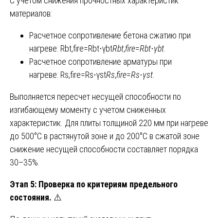
С учетом снижения прочностных характеристик
материалов:
Расчетное сопротивление бетона сжатию при
нагреве: Rbt,fire=Rbt⋅γbt
R
bt
,
fire
​=
R
bt
​⋅
γ
bt
​.
Расчетное сопротивление арматуры при
нагреве: Rs,fire=Rs⋅γst
R
s
,
fire
​=
R
s
​⋅
γ
st
​.
Выполняется пересчет несущей способности по
изгибающему моменту с учетом сниженных
характеристик. Для плиты толщиной 220 мм при нагреве
до 500°C в растянутой зоне и до 200°C в сжатой зоне
снижение несущей способности составляет порядка
30–35%.
Этап 5: Проверка по критериям предельного
состояния.
⚠️