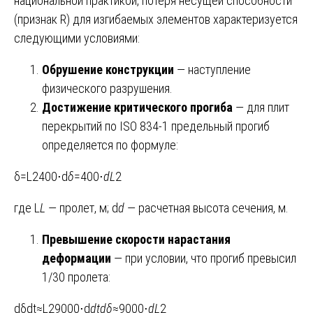
национальной практикой, потеря несущей способности
(признак R) для изгибаемых элементов характеризуется
следующими условиями:
Обрушение конструкции
— наступление
физического разрушения.
Достижение критического прогиба
— для плит
перекрытий по ISO 834-1 предельный прогиб
определяется по формуле:
δ=L2400⋅d
δ
=400⋅
dL
2​
где L
L
— пролет, м; d
d
— расчетная высота сечения, м.
Превышение скорости нарастания
деформации
— при условии, что прогиб превысил
1/30 пролета:
dδdt≈L29000⋅d
dtdδ
​≈9000⋅
dL
2​