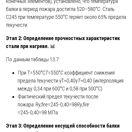
конечных элементов), установлено, что температура
балки в период пожара достигла 520–580°C. Сталь
С245 при температуре 550°C теряет около 65% предела
текучести.
Этап 2: Определение прочностных характеристик
стали при нагреве.
📊
По данным таблицы 13.7:
При T=550°C
T
=550°
C
коэффициент снижения
предела текучести γT≈0,40
γ
T
​≈0,40 (интерполяция
между 0,34 при 600°C и 0,58 при 500°C).
Фактический предел текучести после
пожара: Ry,fire=245⋅0,40=98
R
y
,
fire
=245⋅0,40=98 МПа.
Этап 3: Определение несущей способности балки