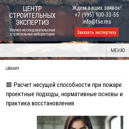
Skip
Ждем ваших заявок!
ЦЕНТР
to
+7 (995) 100-33-55
СТРОИТЕЛЬНЫХ
content
info@fse.ms
ЭКСПЕРТИЗ
Научно-исследовательская
Заказать экспертизу
строительная лаборатория
МЕНЮ
LIBRARY
🟩 Расчет несущей способности при пожаре:
проектные подходы, нормативные основы и
практика восстановления