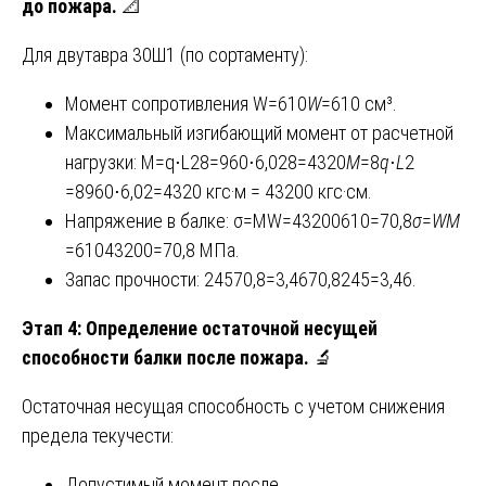
до пожара.
📐
Для двутавра 30Ш1 (по сортаменту):
Момент сопротивления W=610
W
=610 см³.
Максимальный изгибающий момент от расчетной
нагрузки: M=q⋅L28=960⋅6,028=4320
M
=8
q
⋅
L
2​
=8960⋅6,02​=4320 кгс·м = 43200 кгс·см.
Напряжение в балке: σ=MW=43200610=70,8
σ
=
WM
=61043200​=70,8 МПа.
Запас прочности: 24570,8=3,4670,8245​=3,46.
Этап 4: Определение остаточной несущей
способности балки после пожара.
🔬
Остаточная несущая способность с учетом снижения
предела текучести:
Допустимый момент после