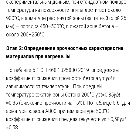
экспериментальным данным, при стандартном пожаре
температура на поверхности плиты достигает около
900°C, в арматуре растянутой зоны (защитный слой 25
мм) — порядка 450–500°C, в сжатой зоне бетона —
около 200–250°C.
Этап 2: Определение прочностных характеристик
материалов при нагреве.
📊
По таблице 5.1 СП 468.1325800.2019 определяем
коэффициент снижения прочности бетона γbt
γ
bt
​ в
зависимости от температуры. При средней
температуре сжатой зоны бетона 200°C γbt≈0,85
γ
bt
≈0,85 (снижение прочности на 15%). По таблице 5.6 для
арматуры класса А800 при температуре 500°C
коэффициент снижения предела текучести γst≈0,58
γ
st
≈0,58.