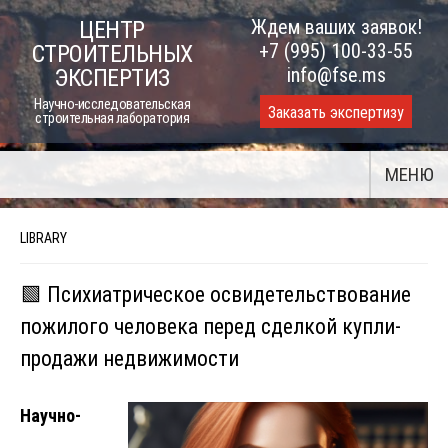
Skip
Ждем ваших заявок!
ЦЕНТР
to
+7 (995) 100-33-55
СТРОИТЕЛЬНЫХ
content
info@fse.ms
ЭКСПЕРТИЗ
Научно-исследовательская
Заказать экспертизу
строительная лаборатория
МЕНЮ
LIBRARY
🟩 Психиатрическое освидетельствование
пожилого человека перед сделкой купли-
продажи недвижимости
Научно-