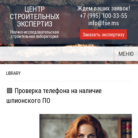
Skip
Ждем ваших заявок!
ЦЕНТР
to
+7 (995) 100-33-55
СТРОИТЕЛЬНЫХ
content
info@fse.ms
ЭКСПЕРТИЗ
Научно-исследовательская
Заказать экспертизу
строительная лаборатория
МЕНЮ
LIBRARY
🟩 Проверка телефона на наличие
шпионского ПО