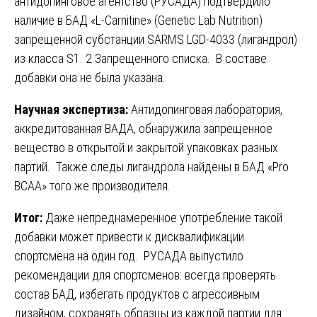
антидопинговое агентство (РУСАДА) подтвердило
наличие в БАД «L-Carnitine» (Genetic Lab Nutrition)
запрещенной субстанции SARMS LGD-4033 (лигандрол)
из класса S1. 2 Запрещенного списка. В составе
добавки она не была указана.
Научная экспертиза:
Антидопинговая лаборатория,
аккредитованная ВАДА, обнаружила запрещенное
вещество в открытой и закрытой упаковках разных
партий. Также следы лигандрола найдены в БАД «Pro
BCAA» того же производителя.
Итог:
Даже непреднамеренное употребление такой
добавки может привести к дисквалификации
спортсмена на один год. РУСАДА выпустило
рекомендации для спортсменов: всегда проверять
состав БАД, избегать продуктов с агрессивным
дизайном, сохранять образцы из каждой партии для