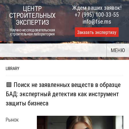
Skip
Ждем ваших заявок!
ЦЕНТР
to
+7 (995) 100-33-55
СТРОИТЕЛЬНЫХ
content
info@fse.ms
ЭКСПЕРТИЗ
Научно-исследовательская
Заказать экспертизу
строительная лаборатория
МЕНЮ
LIBRARY
🟩 Поиск не заявленных веществ в образце
БАД: экспертный детектив как инструмент
защиты бизнеса
Рынок