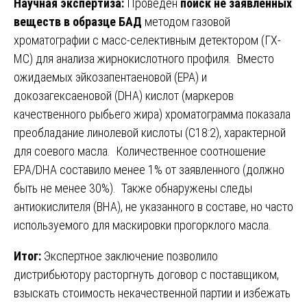
Научная экспертиза:
Проведён
поиск не заявленных
веществ в образце БАД
методом газовой
хроматографии с масс-селективным детектором (ГХ-
МС) для анализа жирнокислотного профиля. Вместо
ожидаемых эйкозапентаеновой (EPA) и
докозагексаеновой (DHA) кислот (маркеров
качественного рыбьего жира) хроматограмма показала
преобладание линолевой кислоты (C18:2), характерной
для соевого масла. Количественное соотношение
EPA/DHA составило менее 1% от заявленного (должно
быть не менее 30%). Также обнаружены следы
антиокислителя (BHA), не указанного в составе, но часто
используемого для маскировки прогорклого масла.
Итог:
Экспертное заключение позволило
дистрибьютору расторгнуть договор с поставщиком,
взыскать стоимость некачественной партии и избежать