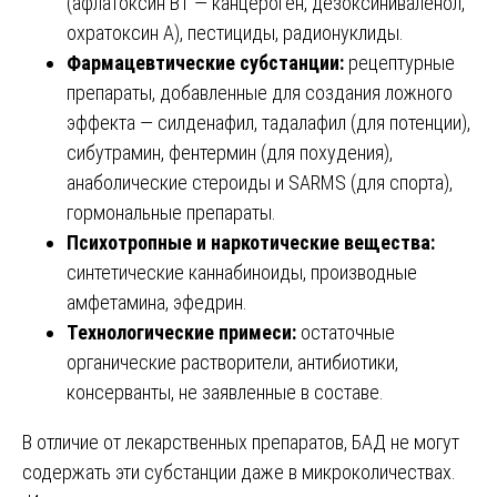
(афлатоксин B1 — канцероген, дезоксиниваленол,
охратоксин А), пестициды, радионуклиды.
Фармацевтические субстанции:
рецептурные
препараты, добавленные для создания ложного
эффекта — силденафил, тадалафил (для потенции),
сибутрамин, фентермин (для похудения),
анаболические стероиды и SARMS (для спорта),
гормональные препараты.
Психотропные и наркотические вещества:
синтетические каннабиноиды, производные
амфетамина, эфедрин.
Технологические примеси:
остаточные
органические растворители, антибиотики,
консерванты, не заявленные в составе.
В отличие от лекарственных препаратов, БАД не могут
содержать эти субстанции даже в микроколичествах.