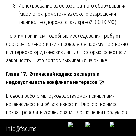
Использование высокозатратного оборудования
(масс-спектрометрия высокого разрешения
значительно дороже стандартной ВЭЖХ-УФ).
По этим причинам подобные исследования требуют
серьезных инвестиций и проводятся преимущественно
в интересах юридических лиц, для которых качество и
законность — это вопрос выживания на рынке.
Глава 17. Этический кодекс эксперта и
недопустимость конфликта интересов
🤝
В своей работе мы руководствуемся принципами
независимости и объективности. Эксперт не имеет
права проводить исследования в отношении продуктов
компании, где он является акционером или
info@fse.ms
сотрудником. Особенно важно это при судебных