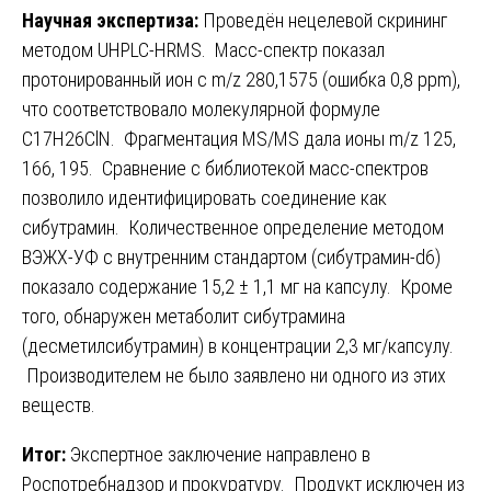
Научная экспертиза:
Проведён нецелевой скрининг
методом UHPLC-HRMS. Масс-спектр показал
протонированный ион с m/z 280,1575 (ошибка 0,8 ppm),
что соответствовало молекулярной формуле
C17H26ClN. Фрагментация MS/MS дала ионы m/z 125,
166, 195. Сравнение с библиотекой масс-спектров
позволило идентифицировать соединение как
сибутрамин. Количественное определение методом
ВЭЖХ-УФ с внутренним стандартом (сибутрамин-d6)
показало содержание 15,2 ± 1,1 мг на капсулу. Кроме
того, обнаружен метаболит сибутрамина
(десметилсибутрамин) в концентрации 2,3 мг/капсулу.
Производителем не было заявлено ни одного из этих
веществ.
Итог:
Экспертное заключение направлено в
Роспотребнадзор и прокуратуру. Продукт исключен из