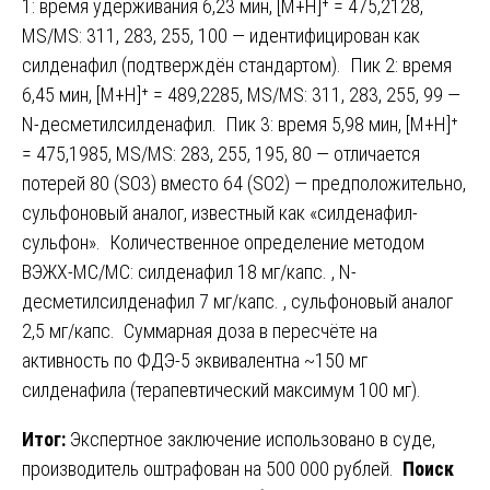
1: время удерживания 6,23 мин, [M+H]⁺ = 475,2128,
MS/MS: 311, 283, 255, 100 — идентифицирован как
силденафил (подтверждён стандартом). Пик 2: время
6,45 мин, [M+H]⁺ = 489,2285, MS/MS: 311, 283, 255, 99 —
N-десметилсилденафил. Пик 3: время 5,98 мин, [M+H]⁺
= 475,1985, MS/MS: 283, 255, 195, 80 — отличается
потерей 80 (SO3) вместо 64 (SO2) — предположительно,
сульфоновый аналог, известный как «силденафил-
сульфон». Количественное определение методом
ВЭЖХ-МС/МС: силденафил 18 мг/капс. , N-
десметилсилденафил 7 мг/капс. , сульфоновый аналог
2,5 мг/капс. Суммарная доза в пересчёте на
активность по ФДЭ-5 эквивалентна ~150 мг
силденафила (терапевтический максимум 100 мг).
Итог:
Экспертное заключение использовано в суде,
производитель оштрафован на 500 000 рублей.
Поиск