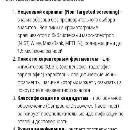
Нецелевой скрининг (Non-targeted screening)
—
анализ образца без предварительного выбора
аналитов. Все пики на хроматограмме
сравниваются с библиотеками масс-спектров
(NIST, Wiley, MassBank, METLIN), содержащими до
1,5 миллиона записей.
Поиск по характерным фрагментам
— для
ингибиторов ФДЭ-5 (силденафил, тадалафил,
варденафил) характерны специфические ионы-
фрагменты, наличие которых может указывать на
присутствие неизвестного аналога.
Классификация по кандидатам
— программное
обеспечение (Compound Discoverer, TraceFinder)
ранжирует предположительные идентификации по
степени достоверности.
Ручная верификация
— эксперт подтверждает