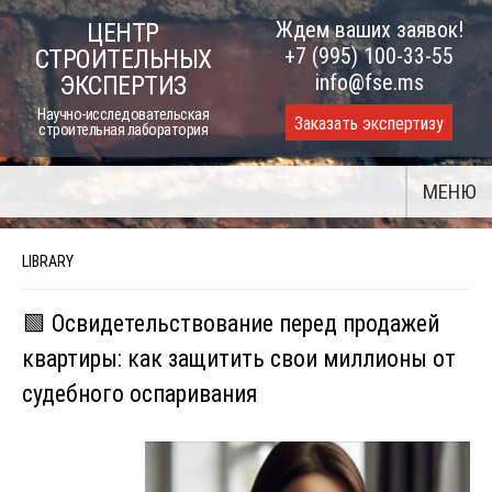
Skip
Ждем ваших заявок!
ЦЕНТР
to
+7 (995) 100-33-55
СТРОИТЕЛЬНЫХ
content
info@fse.ms
ЭКСПЕРТИЗ
Научно-исследовательская
Заказать экспертизу
строительная лаборатория
МЕНЮ
LIBRARY
🟩 Освидетельствование перед продажей
квартиры: как защитить свои миллионы от
судебного оспаривания