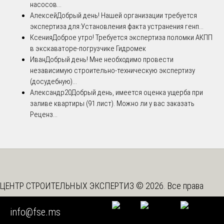
насосов...
Алексей
Добрый день! Нашей организации требуется
экспертиза для:Установления факта устранения генп...
Ксения
Доброе утро! Требуется экспертиза поломки АКПП
в экскаваторе-погрузчике Гидромек
Иван
Добрый день! Мне необходимо провести
независимую строительно-техническую экспертизу
(досудебную)...
Александр20
Добрый день, имеется оценка ущерба при
заливе квартиры (91 лист). Можно ли у вас заказать
Реценз...
ЦЕНТР СТРОИТЕЛЬНЫХ ЭКСПЕРТИЗ © 2026. Все права
защищены
info@fse.ms
Вышестоящая организация -
Союз "Федерация Судебных