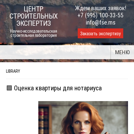
Skip
Ждем ваших заявок!
ЦЕНТР
to
+7 (995) 100-33-55
СТРОИТЕЛЬНЫХ
content
info@fse.ms
ЭКСПЕРТИЗ
Научно-исследовательская
Заказать экспертизу
строительная лаборатория
МЕНЮ
LIBRARY
🟩 Оценка квартиры для нотариуса