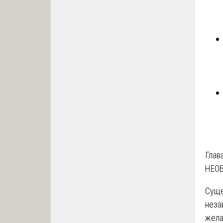
Глав
НЕО
Суще
неза
жела