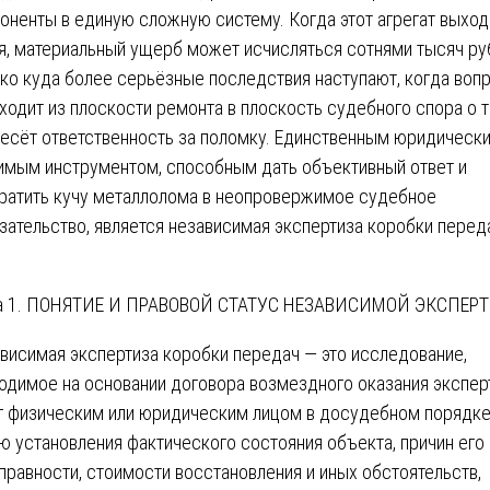
оненты в единую сложную систему. Когда этот агрегат выход
я, материальный ущерб может исчисляться сотнями тысяч ру
ко куда более серьёзные последствия наступают, когда воп
ходит из плоскости ремонта в плоскость судебного спора о т
несёт ответственность за поломку. Единственным юридическ
имым инструментом, способным дать объективный ответ и
ратить кучу металлолома в неопровержимое судебное
зательство, является независимая экспертиза коробки перед
ва 1. ПОНЯТИЕ И ПРАВОВОЙ СТАТУС НЕЗАВИСИМОЙ ЭКСПЕР
висимая экспертиза коробки передач — это исследование,
одимое на основании договора возмездного оказания экспер
г физическим или юридическим лицом в досудебном порядке
ю установления фактического состояния объекта, причин его
правности, стоимости восстановления и иных обстоятельств,