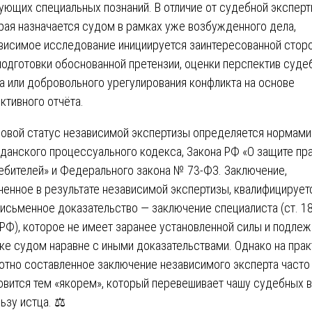
ующих специальных познаний. В отличие от судебной эксперт
рая назначается судом в рамках уже возбужденного дела,
висимое исследование инициируется заинтересованной стор
подготовки обоснованной претензии, оценки перспектив суде
а или добровольного урегулирования конфликта на основе
ктивного отчёта.
овой статус независимой экспертизы определяется нормами
данского процессуального кодекса, Закона РФ «О защите пр
ебителей» и Федерального закона № 73-ФЗ. Заключение,
ченное в результате независимой экспертизы, квалифицирует
письменное доказательство — заключение специалиста (ст. 1
РФ), которое не имеет заранее установленной силы и подлеж
ке судом наравне с иными доказательствами. Однако на прак
отно составленное заключение независимого эксперта часто
овится тем «якорем», который перевешивает чашу судебных 
льзу истца. ⚖️