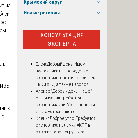
Крымский округ
ит из
Новые регионы
блей.
рос
ом,
КОНСУЛЬТАЦИЯ
и
ЭКСПЕРТА
ач.
Елена
Добрый день! Ищем
подрядчика на проведение
экспертизы состояния систем
ГВС и ХВС, а также насосов...
ТИЗЫ
Алексей
Добрый день! Нашей
организации требуется
экспертиза для:Установления
тных
факта устранения генп...
 с
Ксения
Доброе утро! Требуется
экспертиза поломки АКПП в
экскаваторе-погрузчике