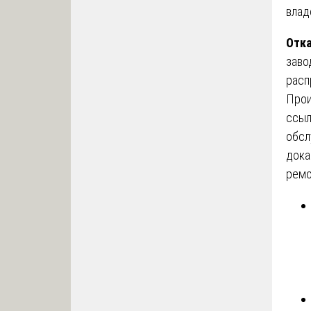
влад
Отка
заво
расп
Прои
ссыл
обсл
дока
ремо