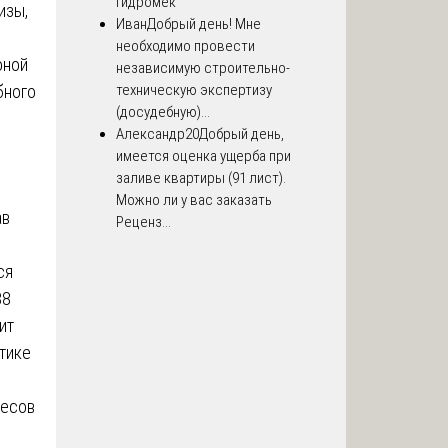
Гидромек
изы,
Иван
Добрый день! Мне
необходимо провести
оной
независимую строительно-
бного
техническую экспертизу
(досудебную)...
Александр20
Добрый день,
имеется оценка ущерба при
заливе квартиры (91 лист).
Можно ли у вас заказать
ав
Реценз...
ся
88
ит
тике
весов