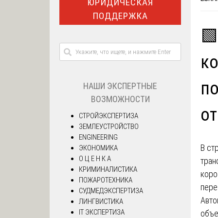
ЮРИДИЧЕСКАЯ
ПОДДЕРЖКА
🟩
ко
по
НАШИ ЭКСПЕРТНЫЕ
ВОЗМОЖНОСТИ
от
СТРОЙЭКСПЕРТИЗА
ЗЕМЛЕУСТРОЙСТВО
ENGINEERING
В ст
ЭКОНОМИКА
О Ц Е Н К А
тран
КРИМИНАЛИСТИКА
коро
ПОЖАРОТЕХНИКА
пере
СУДМЕДЭКСПЕРТИЗА
Авто
ЛИНГВИСТИКА
IT ЭКСПЕРТИЗА
объе