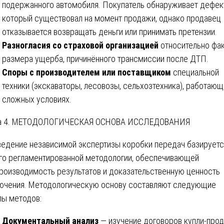
подержанного автомобиля. Покупатель обнаруживает дефек
который существовал на момент продажи, однако продавец
отказывается возвращать деньги или принимать претензии.
Разногласия со страховой организацией
относительно фак
размера ущерба, причинённого трансмиссии после ДТП.
Споры с производителем или поставщиком
специальной
техники (экскаваторы, лесовозы, сельхозтехника), работающ
сложных условиях.
ва 4. МЕТОДОЛОГИЧЕСКАЯ ОСНОВА ИССЛЕДОВАНИЯ
едение независимой экспертизы коробки передач базируетс
го регламентированной методологии, обеспечивающей
роизводимость результатов и доказательственную ценность
ючения. Методологическую основу составляют следующие
пы методов:
Документальный анализ
— изучение договоров купли-прод