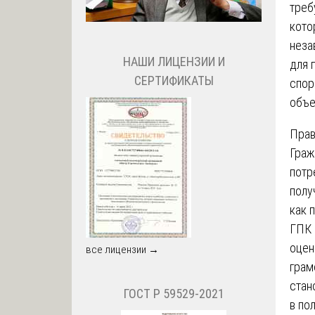
треб
кото
неза
НАШИ ЛИЦЕНЗИИ И
для 
СЕРТИФИКАТЫ
спор
объе
Прав
Граж
потр
полу
как 
ГПК 
оцен
все лицензии →
грам
стан
ГОСТ Р 59529-2021
в по