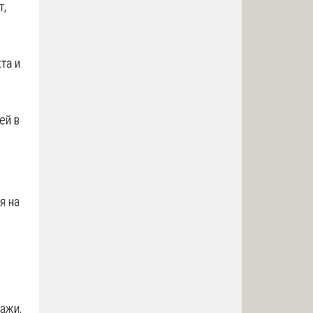
т,
та и
ей в
я на
ажи,