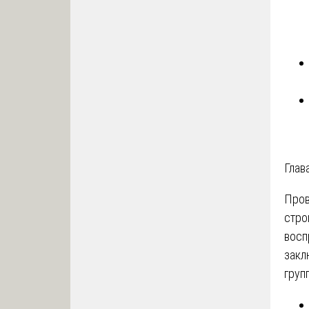
Гла
Пров
стро
восп
закл
груп