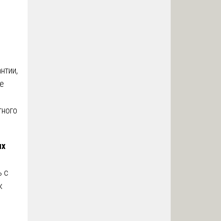
нтии,
е
тного
ых
ь с
к