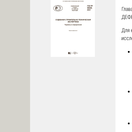
Гла
ДЕФ
Для 
иссл