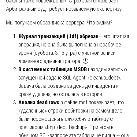
бэкапы тоже повреждены». Страховая отказывает.
Арбитражный суд требует независимую экспертизу.
Мы получаем образ диска сервера. Что видим?
Журнал транзакций (.ldf) обрезан
— это штатная
операция, но она была выполнена в нерабочее
время (суббота, 3:15 утра) с учётной записи
доменного администратора. 🕒
В системных таблицах MSDB
находим запись о
запущенной задаче SQL Agent: «cleanup_debt».
Задача была создана за день до инцидента и
сразу удалена, но осталась в истории.
Анализ dead rows
в файле.mdf показывает, что
«удалённые» строки дебиторки на самом деле
были перемещены в служебную таблицу с
префиксом «tmp_debt_backup». При этом в
обычном SQL-запросе эта таблица не видна — она