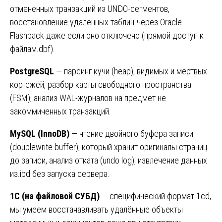
отменённых транзакций из UNDO-сегментов,
восстановление удалённых таблиц через Oracle
Flashback даже если оно отключено (прямой доступ к
файлам.dbf).
PostgreSQL
— парсинг кучи (heap), видимых и мёртвых
кортежей, разбор карты свободного пространства
(FSM), анализ WAL-журналов на предмет не
закоммиченных транзакций.
MySQL (InnoDB)
— чтение двойного буфера записи
(doublewrite buffer), который хранит оригиналы страниц
до записи, анализ отката (undo log), извлечение данных
из.ibd без запуска сервера.
1С (на файловой СУБД)
— специфический формат.1cd,
мы умеем восстанавливать удалённые объекты