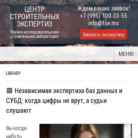
Skip
Ждем ваших заявок!
ЦЕНТР
to
+7 (995) 100-33-55
СТРОИТЕЛЬНЫХ
content
info@fse.ms
ЭКСПЕРТИЗ
Научно-исследовательская
Заказать экспертизу
строительная лаборатория
МЕНЮ
LIBRARY
🟩 Независимая экспертиза баз данных и
СУБД: когда цифры не врут, а судьи
слушают
Вы когда-
нибудь