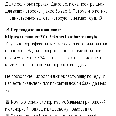
Даже если она горькая. Даже если она проигрышная
для вашей стороны (такое бывает). Потому что истина
— единственная валюта, которую принимает суд. 🪙
📌
Переходите на наш сайт:
https://kriminalist77.ru/ekspertiza-baz-dannyh/
Изучайте сертификаты, методики и список выигранных
процессов. Задайте вопрос через форму обратной
связи — в течение 24 часов наш эксперт свяжется с
вами и бесплатно оценит перспективы дела.
Не позволяйте цифровой лжи украсть вашу победу. У
нас есть скальпель для вскрытия любой базы данных.
🔪
Навигация
🟩 Компьютерная экспертиза мобильных приложений:
инженерный подход к цифровому правосудию
по
🟩 Экспертиза БАД: методология, нормативная база и