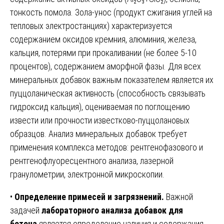
тонкость помола. Зола-унос (продукт сжигания углей на
тепловых электростанциях) характеризуется
содержанием оксидов кремния, алюминия, железа,
кальция, потерями при прокаливании (не более 5-10
процентов), содержанием аморфной фазы. Для всех
минеральных добавок важным показателем является их
пуццоланическая активность (способность связывать
гидроксид кальция), оцениваемая по поглощению
извести или прочности известково-пуццолановых
образцов. Анализ минеральных добавок требует
применения комплекса методов: рентгенофазового и
рентгенофлуоресцентного анализа, лазерной
гранулометрии, электронной микроскопии.
•
Определение примесей и загрязнений.
Важной
задачей
лабораторного анализа добавок для
бетона
является определение наличия и содержания