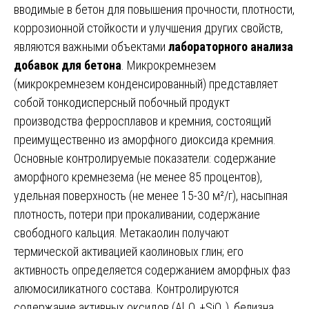
вводимые в бетон для повышения прочности, плотности,
коррозионной стойкости и улучшения других свойств,
являются важными объектами
лабораторного анализа
добавок для бетона
. Микрокремнезем
(микрокремнезем конденсированный) представляет
собой тонкодисперсный побочный продукт
производства ферросплавов и кремния, состоящий
преимущественно из аморфного диоксида кремния.
Основные контролируемые показатели: содержание
аморфного кремнезема (не менее 85 процентов),
удельная поверхность (не менее 15-30 м²/г), насыпная
плотность, потери при прокаливании, содержание
свободного кальция. Метакаолин получают
термической активацией каолиновых глин; его
активность определяется содержанием аморфных фаз
алюмосиликатного состава. Контролируются
содержание активных оксидов (Al₂O₃+SiO₂), белизна,