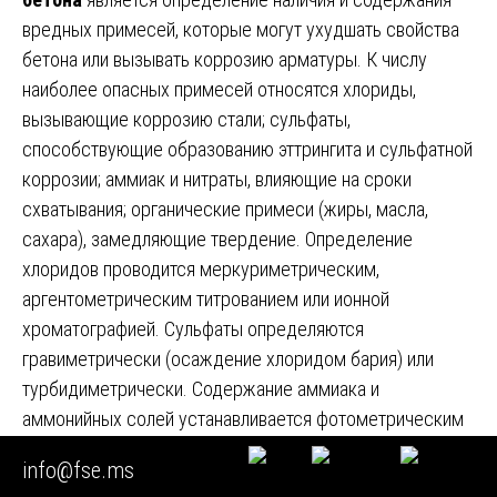
вредных примесей, которые могут ухудшать свойства
бетона или вызывать коррозию арматуры. К числу
наиболее опасных примесей относятся хлориды,
вызывающие коррозию стали; сульфаты,
способствующие образованию эттрингита и сульфатной
коррозии; аммиак и нитраты, влияющие на сроки
схватывания; органические примеси (жиры, масла,
сахара), замедляющие твердение. Определение
хлоридов проводится меркуриметрическим,
аргентометрическим титрованием или ионной
хроматографией. Сульфаты определяются
гравиметрически (осаждение хлоридом бария) или
турбидиметрически. Содержание аммиака и
аммонийных солей устанавливается фотометрическим
методом с реактивом Несслера или титрованием после
info@fse.ms
отгонки. Для определения органических примесей