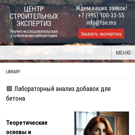
Skip
Ждем ваших заявок!
ЦЕНТР
to
+7 (995) 100-33-55
СТРОИТЕЛЬНЫХ
content
info@fse.ms
ЭКСПЕРТИЗ
Научно-исследовательская
Заказать экспертизу
строительная лаборатория
МЕНЮ
LIBRARY
🟩 Лабораторный анализ добавок для
бетона
Теоретические
основы и