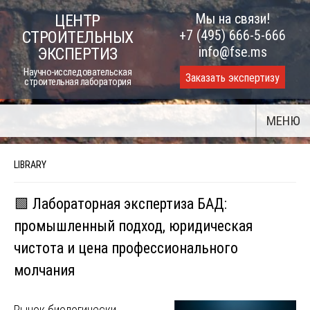
Skip
Мы на связи!
ЦЕНТР
to
+7 (495) 666-5-666
СТРОИТЕЛЬНЫХ
content
info@fse.ms
ЭКСПЕРТИЗ
Научно-исследовательская
Заказать экспертизу
строительная лаборатория
МЕНЮ
LIBRARY
🟩 Лабораторная экспертиза БАД:
промышленный подход, юридическая
чистота и цена профессионального
молчания
Рынок биологически