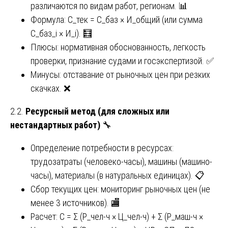
различаются по видам работ, регионам. 📊
Формула: С_тек = С_баз × И_общий (или сумма
С_баз_i × И_i). 🧮
Плюсы: нормативная обоснованность, легкость
проверки, признание судами и госэкспертизой. ✅
Минусы: отставание от рыночных цен при резких
скачках. ❌
2.2.
Ресурсный метод (для сложных или
нестандартных работ)
🔧
Определение потребности в ресурсах:
трудозатраты (человеко-часы), машины (машино-
часы), материалы (в натуральных единицах). 📋
Сбор текущих цен: мониторинг рыночных цен (не
менее 3 источников). 🏬
Расчет: С = Σ (Р_чел-ч × Ц_чел-ч) + Σ (Р_маш-ч ×