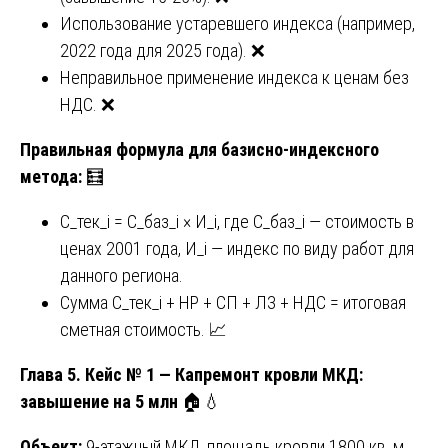
Использование устаревшего индекса (например,
2022 года для 2025 года). ❌
Неправильное применение индекса к ценам без
НДС. ❌
Правильная формула для базисно-индексного
метода:
🧮
С_тек_i = С_баз_i × И_i, где С_баз_i — стоимость в
ценах 2001 года, И_i — индекс по виду работ для
данного региона.
Сумма С_тек_i + НР + СП + ЛЗ + НДС = итоговая
сметная стоимость. 📈
Глава 5. Кейс № 1 — Капремонт кровли МКД:
завышение на 5 млн
🏠💧
Объект:
9-этажный МКД, площадь кровли 1800 кв. м.