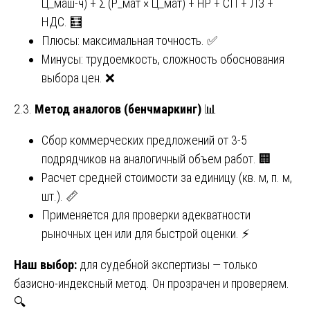
Ц_маш-ч) + Σ (Р_мат × Ц_мат) + НР + СП + ЛЗ +
НДС. 🧮
Плюсы: максимальная точность. ✅
Минусы: трудоемкость, сложность обоснования
выбора цен. ❌
2.3.
Метод аналогов (бенчмаркинг)
📊
Сбор коммерческих предложений от 3-5
подрядчиков на аналогичный объем работ. 🏢
Расчет средней стоимости за единицу (кв. м, п. м,
шт.). 📏
Применяется для проверки адекватности
рыночных цен или для быстрой оценки. ⚡
Наш выбор:
для судебной экспертизы — только
базисно-индексный метод. Он прозрачен и проверяем.
🔍