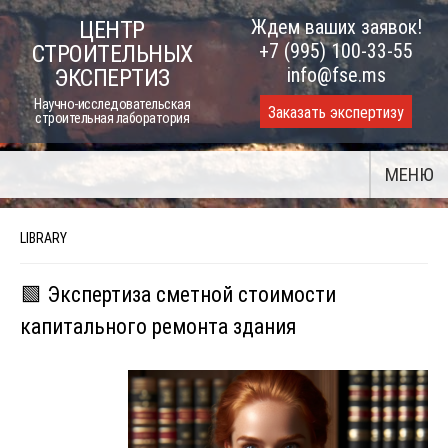
Skip
Ждем ваших заявок!
ЦЕНТР
to
+7 (995) 100-33-55
СТРОИТЕЛЬНЫХ
content
info@fse.ms
ЭКСПЕРТИЗ
Научно-исследовательская
Заказать экспертизу
строительная лаборатория
МЕНЮ
LIBRARY
🟩 Экспертиза сметной стоимости
капитального ремонта здания