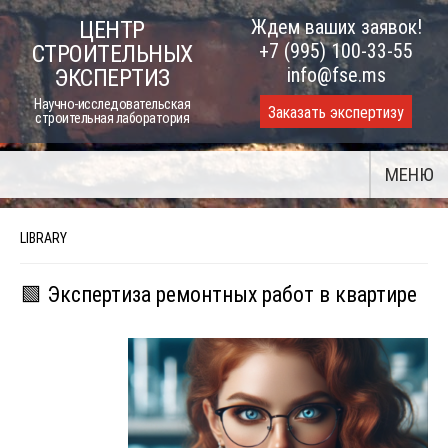
Skip
Ждем ваших заявок!
ЦЕНТР
to
+7 (995) 100-33-55
СТРОИТЕЛЬНЫХ
content
info@fse.ms
ЭКСПЕРТИЗ
Научно-исследовательская
Заказать экспертизу
строительная лаборатория
МЕНЮ
LIBRARY
🟩 Экспертиза ремонтных работ в квартире