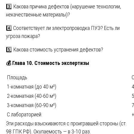
3️⃣ Какова причина дефектов (нарушение технологии,
некачественные материалы)?
4️⃣ Соответствует ли электропроводка ПУЭ? Есть ли
угроза пожара?
5️⃣ Какова стоимость устранения дефектов?
💰 Глава 10. Стоимость экспертизы
Площадь
С
1-комнатная (до 40 м²)
4
2-комнатная (40-60 м²)
5
3-комнатная (60-90 м²)
7
С лабораторией
+
Эти расходы взыскиваются с проигравшей стороны (ст.
98 ГПК РФ). Окупаемость — в 3-10 раз.