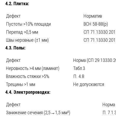
4.2. Плитка:
Дефект
Норматив
Пустоты >10% площади
ВСН 58-88(р)
Перепад >0,5 мм
СП 71.13330.201
Швы неровные (±1 мм)
СП 71.13330.201
4.3. Полы:
Дефект
Норма (СП 29.13330.2
Неровность >4 мм (ламинат)
Табл.3
Влажность стяжки >5%
П. 4.8
Трещины >1 мм
Не допускаются
4.4. Электропроводка:
Дефект
Норма 
Занижение сечения (2,5→1,5 мм²)
П. 7.1.