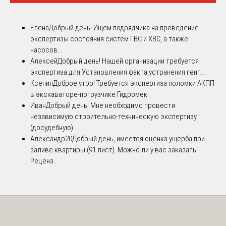
Елена
Добрый день! Ищем подрядчика на проведение
экспертизы состояния систем ГВС и ХВС, а также
насосов...
Алексей
Добрый день! Нашей организации требуется
экспертиза для:Установления факта устранения генп...
Ксения
Доброе утро! Требуется экспертиза поломки АКПП
в экскаваторе-погрузчике Гидромек
Иван
Добрый день! Мне необходимо провести
независимую строительно-техническую экспертизу
(досудебную)...
Александр20
Добрый день, имеется оценка ущерба при
заливе квартиры (91 лист). Можно ли у вас заказать
Реценз...