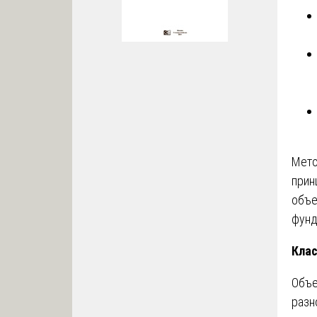
Мето
прин
объе
фунд
Клас
Объ
разн