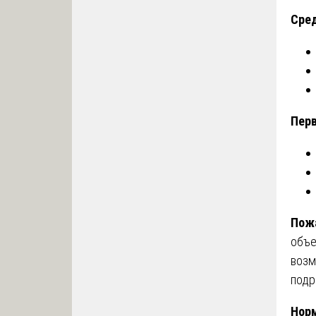
Сре
Пер
Пож
объе
возм
подр
Норм