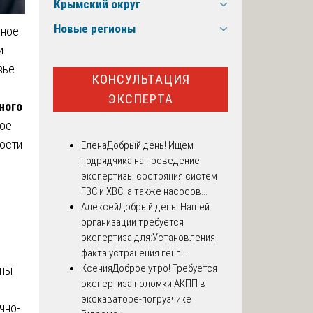
Крымский округ
Новые регионы
рное
и
вье
КОНСУЛЬТАЦИЯ
ЭКСПЕРТА
ного
ное
ности
Елена
Добрый день! Ищем
подрядчика на проведение
экспертизы состояния систем
ГВС и ХВС, а также насосов...
Алексей
Добрый день! Нашей
организации требуется
экспертиза для:Установления
факта устранения генп...
Ксения
Доброе утро! Требуется
ипы
экспертиза поломки АКПП в
экскаваторе-погрузчике
чно-