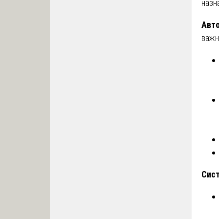
назн
Авт
важн
Сист