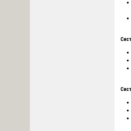
Сист
Сис