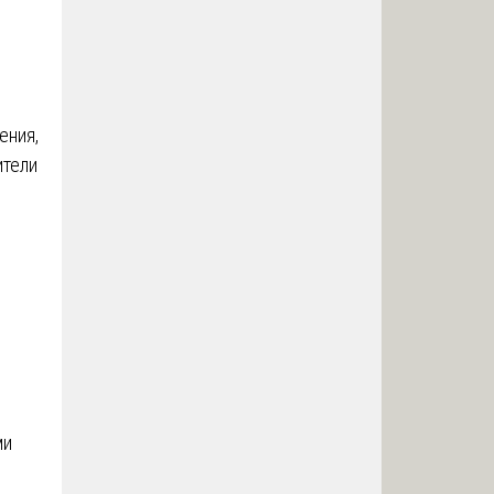
з
ения,
ители
ми