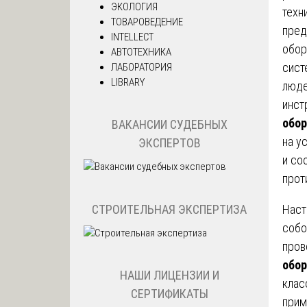
ЭКОЛОГИЯ
техн
ТОВАРОВЕДЕНИЕ
пред
INTELLECT
обор
АВТОТЕХНИКА
сист
ЛАБОРАТОРИЯ
LIBRARY
люде
инст
обо
ВАКАНСИИ СУДЕБНЫХ
на у
ЭКСПЕРТОВ
и со
прот
СТРОИТЕЛЬНАЯ ЭКСПЕРТИЗА
Наст
собо
пров
обо
НАШИ ЛИЦЕНЗИИ И
клас
СЕРТИФИКАТЫ
прим