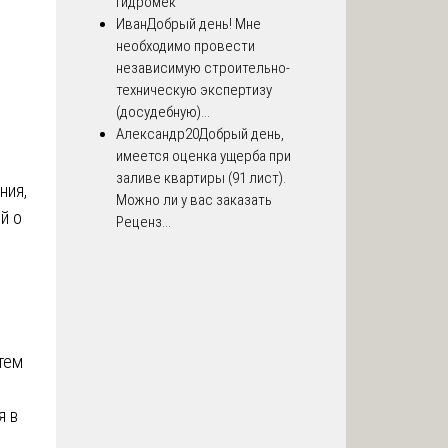
Гидромек
Иван
Добрый день! Мне
необходимо провести
независимую строительно-
техническую экспертизу
(досудебную)...
Александр20
Добрый день,
имеется оценка ущерба при
заливе квартиры (91 лист).
ния,
Можно ли у вас заказать
й о
Реценз...
тем
я в