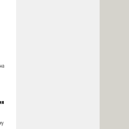
на
ия
му