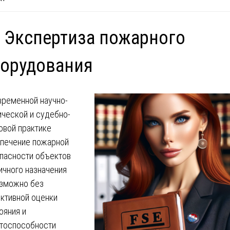
 Экспертиза пожарного
борудования
временной научно-
ической и судебно-
овой практике
печение пожарной
пасности объектов
ичного назначения
зможно без
ктивной оценки
ояния и
тоспособности