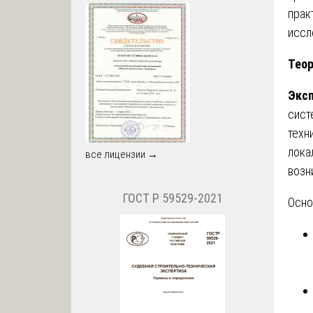
прак
иссл
Теор
Эксп
сист
техн
лока
все лицензии →
возн
ГОСТ Р 59529-2021
Осно