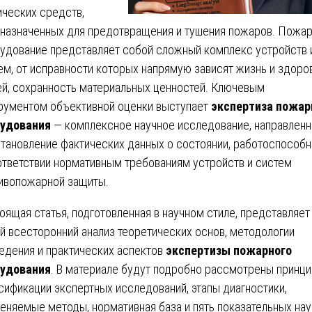
ических средств,
назначенных для предотвращения и тушения пожаров. Пожа
удование представляет собой сложный комплекс устройств 
ем, от исправности которых напрямую зависят жизнь и здоро
й, сохранность материальных ценностей. Ключевым
рументом объективной оценки выступает
экспертиза пожар
рудования
— комплексное научное исследование, направлен
становление фактических данных о состоянии, работоспособ
ответствии нормативным требованиям устройств и систем
ивопожарной защиты.
оящая статья, подготовленная в научном стиле, представляет
й всесторонний анализ теоретических основ, методологии
едения и практических аспектов
экспертизы пожарного
рудования
. В материале будут подробно рассмотрены принц
сификации экспертных исследований, этапы диагностики,
еняемые методы, нормативная база и пять показательных нау