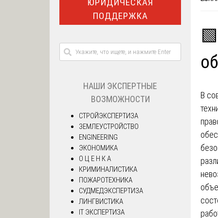
ЮРИДИЧЕСКАЯ
ПОДДЕРЖКА
🟩
о
НАШИ ЭКСПЕРТНЫЕ
В со
ВОЗМОЖНОСТИ
техн
СТРОЙЭКСПЕРТИЗА
прав
ЗЕМЛЕУСТРОЙСТВО
обес
ENGINEERING
безо
ЭКОНОМИКА
О Ц Е Н К А
разл
КРИМИНАЛИСТИКА
нево
ПОЖАРОТЕХНИКА
объе
СУДМЕДЭКСПЕРТИЗА
сост
ЛИНГВИСТИКА
IT ЭКСПЕРТИЗА
рабо