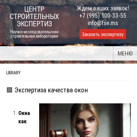
Skip
Ждем ваших заявок!
ЦЕНТР
to
+7 (995) 100-33-55
СТРОИТЕЛЬНЫХ
content
info@fse.ms
ЭКСПЕРТИЗ
Научно-исследовательская
Заказать экспертизу
строительная лаборатория
МЕНЮ
LIBRARY
🟩 Экспертиза качества окон
Окна
как