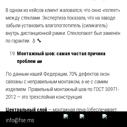
В одном из кейсов клиент жаловался, что окно «потеет»
между стёклами. Экспертиза показала, что на заводе
забыли установить влагопоглотитель (силикагель)
внутрь дистанционной рамки. Стеклопакет был заменён
по гарантии. 💧🔧
Монтажный шов: самая частая причина
проблем
🧱
По данным нашей Федерации, 70% дефектов окон
связаны с неправильным монтажом, а не с самим
изделием. Правильный монтажный шов по ГОСТ 30971-
2012 — это трёхслойная конструкция:
Центральный слой
— монтажная пена (обеспечивает
тепло- и звукоизоляцию, компенсацию деформаций).
info@fse.ms