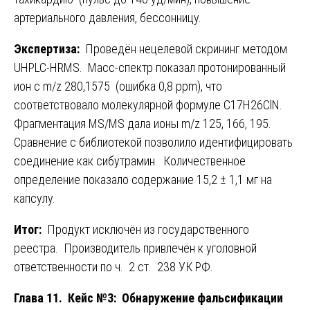
артериального давления, бессонницу.
Экспертиза:
Проведён нецелевой скрининг методом
UHPLC-HRMS. Масс-спектр показал протонированный
ион с m/z 280,1575 (ошибка 0,8 ppm), что
соответствовало молекулярной формуле C17H26ClN.
Фрагментация MS/MS дала ионы m/z 125, 166, 195.
Сравнение с библиотекой позволило идентифицировать
соединение как сибутрамин. Количественное
определение показало содержание 15,2 ± 1,1 мг на
капсулу.
Итог:
Продукт исключён из государственного
реестра. Производитель привлечён к уголовной
ответственности по ч. 2 ст. 238 УК РФ.
Глава 11. Кейс №3: Обнаружение фальсификации