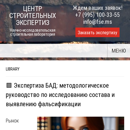
Skip
Ждем ваших заявок!
ЦЕНТР
to
+7 (995) 100-33-55
СТРОИТЕЛЬНЫХ
content
info@fse.ms
ЭКСПЕРТИЗ
Научно-исследовательская
Заказать экспертизу
строительная лаборатория
МЕНЮ
LIBRARY
🟩 Экспертиза БАД: методологическое
руководство по исследованию состава и
выявлению фальсификации
Рынок