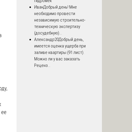
Гидромек
Иван
Добрый день! Мне
необходимо провести
независимую строительно-
техническую экспертизу
(досудебную)...
а
Александр20
Добрый день,
имеется оценка ущерба при
заливе квартиры (91 лист).
Можно ли у вас заказать
Реценз...
оду,
к
 ее