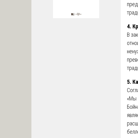
пред
трад
4. К
В за
отно
нену
прев
трад
5. К
Согл
«Мы 
Бойн
явля
расш
белл