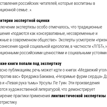
ставления российских читателей, которые воспитаны в
иционной семье…».
ритерии экспертной оценки
ключении экспертизы особо отмечалось, что традиционные
шения «подаются как консервативные, несовременные и
жные в современном обществе». Эксперты усмотрели «приз
ознесения одной социальной идеологии, в частности «ЛГБТ», 
иционными российскими ценностями и социальными устоями»
акие книги попали под экспертизу
асно публикациям, речь может идти о книгах «Медвежий угол»
против вас» Фредрика Бакмана, «Незримые фурии сердца» 
а и «Левая рука тьмы» Урсулы Ле Гуин. Эти произведения
ются художественной литературой, что демонстрирует
ирение практики применения
лингвистической экспертизы
етристику.