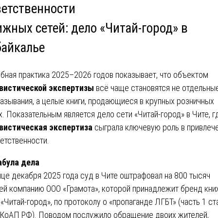
ветственности
ижных сетей: дело «Читай-город» в
байкалье
бная практика 2025–2026 годов показывает, что объектом
вистической экспертизы
всё чаще становятся не отдельны
азывания, а целые книги, продающиеся в крупных розничных
х. Показательным является дело сети «Читай-город» в Чите, г
вистическая экспертиза
сыграла ключевую роль в привлеч
ветственности.
абула дела
нце декабря 2025 года суд в Чите оштрафовал на 800 тысяч
ей компанию ООО «Грамота», которой принадлежит бренд кн
 «Читай-город», по протоколу о «пропаганде ЛГБТ» (часть 1 ст
 КоАП РФ). Поводом послужило обращение двоих жителей,