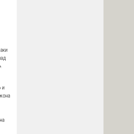
наки
над
.
 и
Джона
на