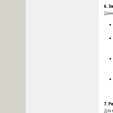
6. З
Данн
7. Р
Для 