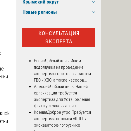
Крымский округ
Новые регионы
КОНСУЛЬТАЦИЯ
ЭКСПЕРТА
е
Елена
Добрый день! Ищем
подрядчика на проведение
де
экспертизы состояния систем
ении
ГВС и ХВС, а также насосов...
Алексей
Добрый день! Нашей
организации требуется
экспертиза для:Установления
факта устранения генп...
Ксения
Доброе утро! Требуется
ижной
экспертиза поломки АКПП в
атьи
экскаваторе-погрузчике