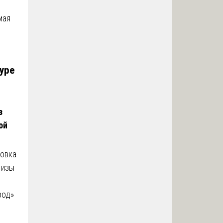
мая
уре
з
ой
овка
тизы
род»