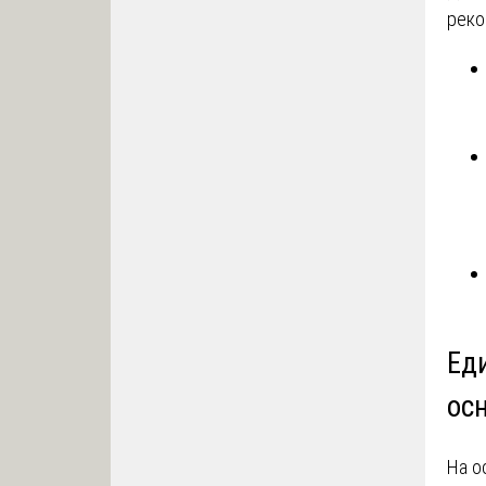
реко
Ед
ос
На о