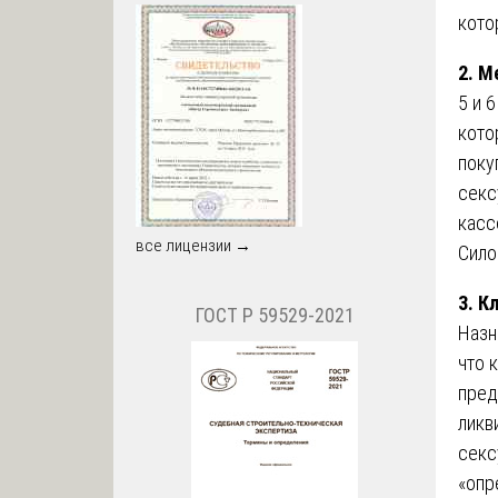
кото
2. М
5 и 
кото
поку
секс
касс
все лицензии →
Сило
3. К
ГОСТ Р 59529-2021
Назн
что 
пред
ликв
секс
«опр