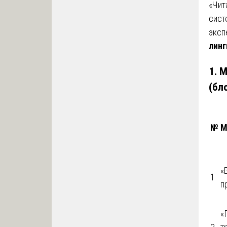
«Чит
сист
эксп
линг
1. 
(бл
№
М
«
1
п
«