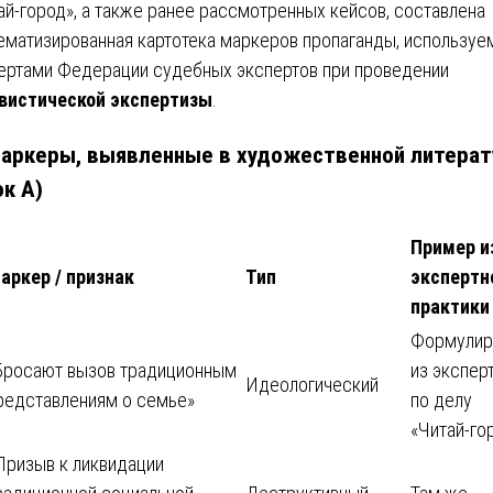
ай-город», а также ранее рассмотренных кейсов, составлена
ематизированная картотека маркеров пропаганды, используе
ертами Федерации судебных экспертов при проведении
вистической экспертизы
.
Маркеры, выявленные в художественной литерат
ок А)
Пример и
аркер / признак
Тип
экспертн
практики
Формулир
Бросают вызов традиционным
из экспер
Идеологический
редставлениям о семье»
по делу
«Читай-го
Призыв к ликвидации