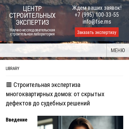
Skip
Ждем ваших заявок!
ЦЕНТР
to
+7 (995) 100-33-55
СТРОИТЕЛЬНЫХ
content
info@fse.ms
ЭКСПЕРТИЗ
Научно-исследовательская
Заказать экспертизу
строительная лаборатория
МЕНЮ
LIBRARY
🟥 Строительная экспертиза
многоквартирных домов: от скрытых
дефектов до судебных решений
Введение