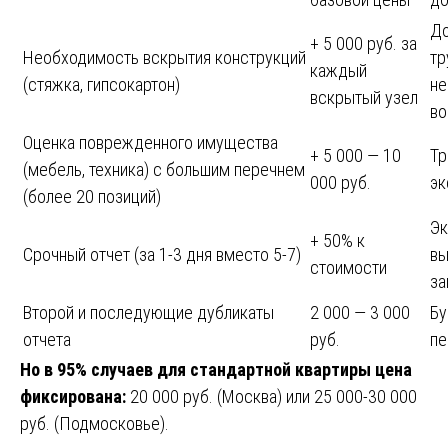
До
+ 5 000 руб. за
Необходимость вскрытия конструкций
тр
каждый
(стяжка, гипсокартон)
не
вскрытый узел
во
Оценка поврежденного имущества
+ 5 000 — 10
Тр
(мебель, техника) с большим перечнем
000 руб.
эк
(более 20 позиций)
Эк
+ 50% к
Срочный отчет (за 1-3 дня вместо 5-7)
вы
стоимости
за
Второй и последующие дубликаты
2 000 — 3 000
Бу
отчета
руб.
пе
Но в 95% случаев для стандартной квартиры цена
фиксирована:
20 000 руб. (Москва) или 25 000-30 000
руб. (Подмосковье).