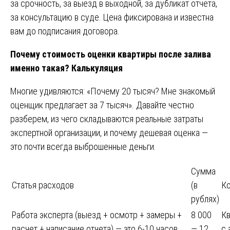
за срочность, за выезд в выходной, за дубликат отчета,
за консультацию в суде. Цена фиксирована и известна
вам до подписания договора.
Почему стоимость оценки квартиры после залива
именно такая? Калькуляция
Многие удивляются: «Почему 20 тысяч? Мне знакомый
оценщик предлагает за 7 тысяч». Давайте честно
разберем, из чего складываются реальные затраты
экспертной организации, и почему дешевая оценка —
это почти всегда выброшенные деньги.
Сумма
Статья расходов
(в
К
рублях)
Работа эксперта (выезд + осмотр + замеры +
8 000
Кв
расчет + написание отчета) — это 6-10 часов
— 12
с 