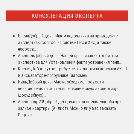
КОНСУЛЬТАЦИЯ ЭКСПЕРТА
Елена
Добрый день! Ищем подрядчика на проведение
экспертизы состояния систем ГВС и ХВС, а также
насосов...
Алексей
Добрый день! Нашей организации требуется
экспертиза для:Установления факта устранения генп...
Ксения
Доброе утро! Требуется экспертиза поломки АКПП
в экскаваторе-погрузчике Гидромек
Иван
Добрый день! Мне необходимо провести
независимую строительно-техническую экспертизу
(досудебную)...
Александр20
Добрый день, имеется оценка ущерба при
заливе квартиры (91 лист). Можно ли у вас заказать
Реценз...