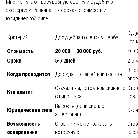
Многие путают досудебную оценку и судебную
экспертизу. Разница — в сроках, стоимости и
юридической силе.
Суде
Критерий
Досудебная оценка ущерба
назн
Стоимость
20 000 — 30 000 руб.
40 0
Сроки
5-7 дней
2-6 
В пр
Когда проводится
До суда, по вашей инициативе
опре
Сначала вы, потом взыскиваете
Стор
Кто платит
с виновника
возл
Высокая (если эксперт
Юридическая сила
Очен
аттестован)
Возможность
Ответчик может заказать
Стор
оспаривания
встречную
сло