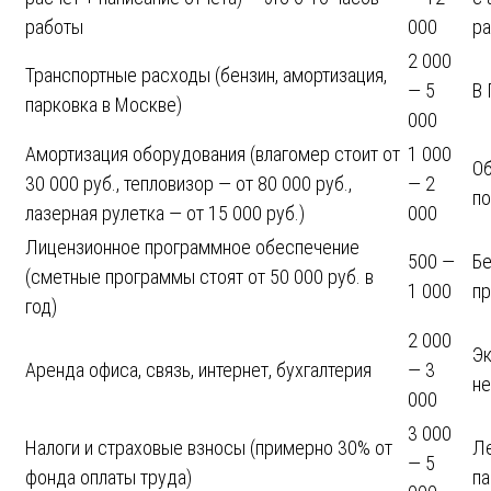
работы
000
ра
2 000
Транспортные расходы (бензин, амортизация,
— 5
В
парковка в Москве)
000
Амортизация оборудования (влагомер стоит от
1 000
Об
30 000 руб., тепловизор — от 80 000 руб.,
— 2
по
лазерная рулетка — от 15 000 руб.)
000
Лицензионное программное обеспечение
500 —
Бе
(сметные программы стоят от 50 000 руб. в
1 000
пр
год)
2 000
Эк
Аренда офиса, связь, интернет, бухгалтерия
— 3
не
000
3 000
Налоги и страховые взносы (примерно 30% от
Ле
— 5
фонда оплаты труда)
па