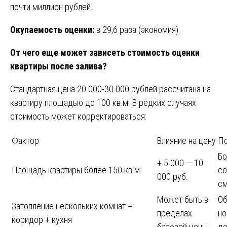
почти миллион рублей.
Окупаемость оценки:
в 29,6 раза (экономия).
От чего еще может зависеть стоимость оценки
квартиры после залива?
Стандартная цена 20 000-30 000 рублей рассчитана на
квартиру площадью до 100 кв.м. В редких случаях
стоимость может корректироваться:
Фактор
Влияние на цену
П
Бо
+ 5 000 — 10
Площадь квартиры более 150 кв.м
со
000 руб.
с
Может быть в
Об
Затопление нескольких комнат +
пределах
но
коридор + кухня
базовой цены
до