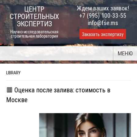
Skip
Ждем ваших заявок!
ЦЕНТР
to
+7 (995) 100-33-55
СТРОИТЕЛЬНЫХ
content
info@fse.ms
ЭКСПЕРТИЗ
Научно-исследовательская
Заказать экспертизу
строительная лаборатория
МЕНЮ
LIBRARY
🟥 Оценка после залива: стоимость в
Москве