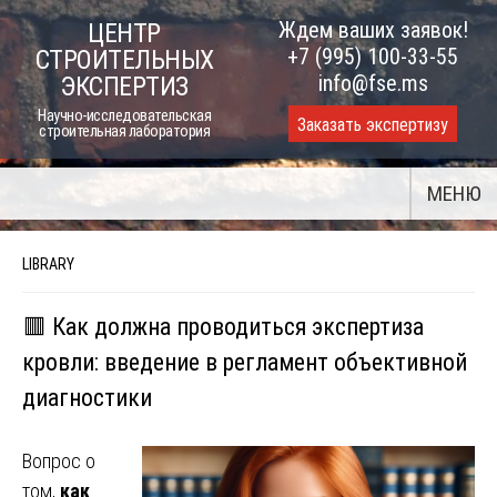
Skip
Ждем ваших заявок!
ЦЕНТР
to
+7 (995) 100-33-55
СТРОИТЕЛЬНЫХ
content
info@fse.ms
ЭКСПЕРТИЗ
Научно-исследовательская
Заказать экспертизу
строительная лаборатория
МЕНЮ
LIBRARY
🟥 Как должна проводиться экспертиза
кровли: введение в регламент объективной
диагностики
Вопрос о
том,
как