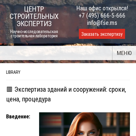
Skip
Наш офис открылся!
ЦЕНТР
to
+7 (495) 666-5-666
СТРОИТЕЛЬНЫХ
content
info@fse.ms
ЭКСПЕРТИЗ
Научно-исследовательская
Заказать экспертизу
строительная лаборатория
МЕНЮ
LIBRARY
🟥 Экспертиза зданий и сооружений: сроки,
цена, процедура
Введение: