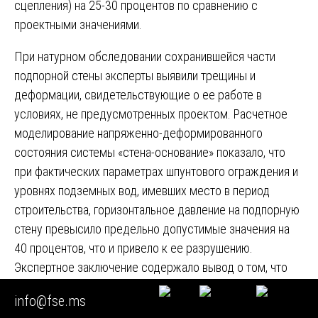
сцепления) на 25-30 процентов по сравнению с
проектными значениями.
При натурном обследовании сохранившейся части
подпорной стены эксперты выявили трещины и
деформации, свидетельствующие о ее работе в
условиях, не предусмотренных проектом. Расчетное
моделирование напряженно-деформированного
состояния системы «стена-основание» показало, что
при фактических параметрах шпунтового ограждения и
уровнях подземных вод, имевших место в период
строительства, горизонтальное давление на подпорную
стену превысило предельно допустимые значения на
40 процентов, что и привело к ее разрушению.
Экспертное заключение содержало вывод о том, что
причиной разрушения подпорной стены являются
info@fse.ms
нарушения, допущенные застройщиком при