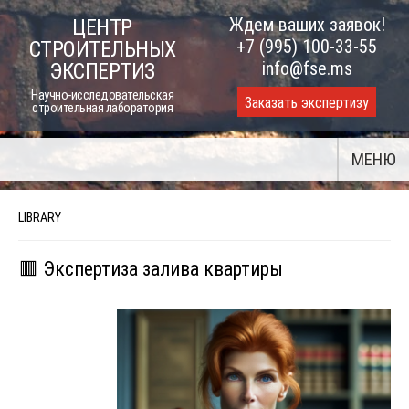
Skip
Ждем ваших заявок!
ЦЕНТР
to
+7 (995) 100-33-55
СТРОИТЕЛЬНЫХ
content
info@fse.ms
ЭКСПЕРТИЗ
Научно-исследовательская
Заказать экспертизу
строительная лаборатория
МЕНЮ
LIBRARY
🟥 Экспертиза залива квартиры