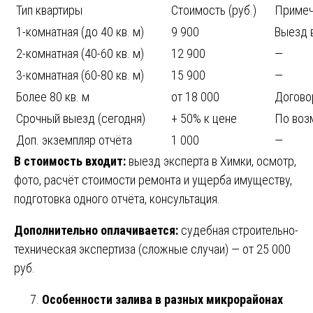
Тип квартиры
Стоимость (руб.)
Примеч
1-комнатная (до 40 кв. м)
9 900
Выезд 
2-комнатная (40-60 кв. м)
12 900
—
3-комнатная (60-80 кв. м)
15 900
—
Более 80 кв. м
от 18 000
Догово
Срочный выезд (сегодня)
+ 50% к цене
По воз
Доп. экземпляр отчёта
1 000
—
В стоимость входит:
выезд эксперта в Химки, осмотр,
фото, расчёт стоимости ремонта и ущерба имуществу,
подготовка одного отчёта, консультация.
Дополнительно оплачивается:
судебная строительно-
техническая экспертиза (сложные случаи) — от 25 000
руб.
Особенности залива в разных микрорайонах