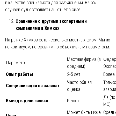
в качестве специалиста для разъяснений. В 95%
случаев суд оставляет наш отчёт в силе.
Сравнение с другими экспертными
компаниями в Химках
На рынке Химков есть несколько местных фирм. Мы их
не критикуем, но сравним по объективным параметрам.
Местная фирма (в
Федер
Параметр
среднем)
Экспе
Опыт работы
2-5 лет
Более 
Часто общая
Только
Специализация на заливах
оценка
аварии
Да (по
Выезд в день заявки
Редко
МО)
Может быть ниже
Средне
Цена