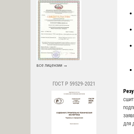
все лицензии →
ГОСТ Р 59529-2021
Резу
сшит
подп
заяв
для 