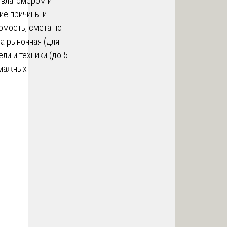
 влагомером и
ие причины и
омость, смета по
та рыночная (для
ли и техники (до 5
умажных