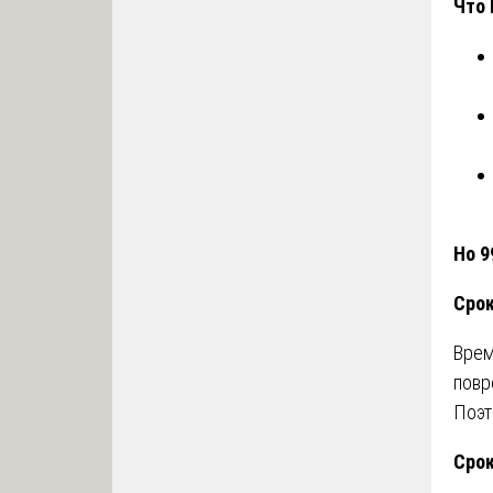
Что 
Но 9
Срок
Врем
повр
Поэт
Срок