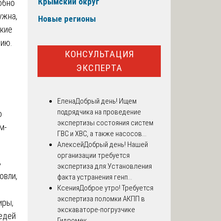
Крымский округ
обно
ужна,
Новые регионы
акие
цию.
КОНСУЛЬТАЦИЯ
ЭКСПЕРТА
Елена
Добрый день! Ищем
подрядчика на проведение
о
экспертизы состояния систем
м-
ГВС и ХВС, а также насосов...
Алексей
Добрый день! Нашей
организации требуется
ь
экспертиза для:Установления
овли,
факта устранения генп...
Ксения
Доброе утро! Требуется
экспертиза поломки АКПП в
иры,
экскаваторе-погрузчике
седей
Гидромек