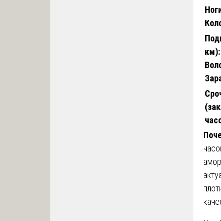
Ног
Кол
Под
км)
Вол
Зар
Сро
(за
час
Поч
часо
амор
акту
плот
каче