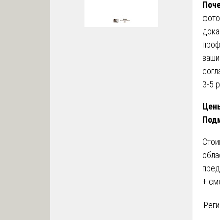
Поче
фото
дока
проф
ваши
согл
3-5 
Цены
Под
Стои
обла
пред
+ см
Реги