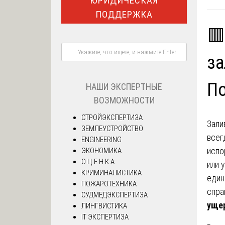
ЮРИДИЧЕСКАЯ
ПОДДЕРЖКА
🟥
за
П
НАШИ ЭКСПЕРТНЫЕ
ВОЗМОЖНОСТИ
СТРОЙЭКСПЕРТИЗА
Зали
ЗЕМЛЕУСТРОЙСТВО
всег
ENGINEERING
испо
ЭКОНОМИКА
О Ц Е Н К А
или 
КРИМИНАЛИСТИКА
един
ПОЖАРОТЕХНИКА
спра
СУДМЕДЭКСПЕРТИЗА
ущер
ЛИНГВИСТИКА
IT ЭКСПЕРТИЗА