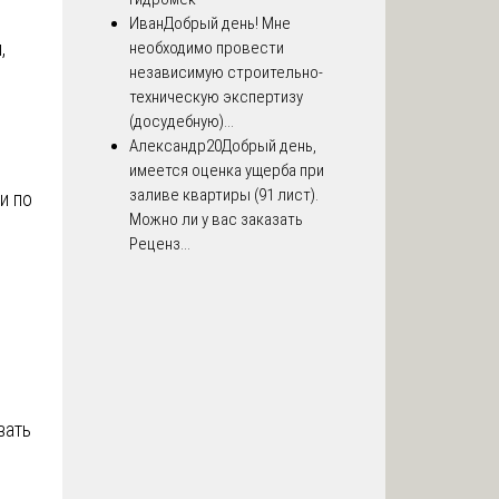
Иван
Добрый день! Мне
,
необходимо провести
независимую строительно-
техническую экспертизу
(досудебную)...
Александр20
Добрый день,
имеется оценка ущерба при
заливе квартиры (91 лист).
и по
Можно ли у вас заказать
Реценз...
вать