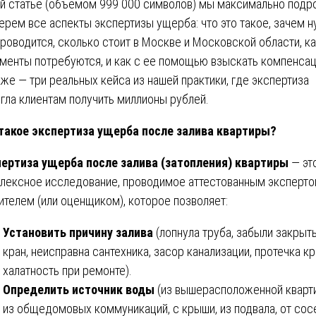
ой статье (объемом 999 000 символов) мы максимально подр
ерем все аспекты экспертизы ущерба: что это такое, зачем н
проводится, сколько стоит в Москве и Московской области, к
менты потребуются, и как с ее помощью взыскать компенса
кже — три реальных кейса из нашей практики, где экспертиза
гла клиентам получить миллионы рублей.
такое экспертиза ущерба после залива квартиры?
ертиза ущерба после залива (затопления) квартиры
— эт
лексное исследование, проводимое аттестованным эксперто
ителем (или оценщиком), которое позволяет:
Установить причину залива
(лопнула труба, забыли закрыт
кран, неисправна сантехника, засор канализации, протечка кр
халатность при ремонте).
Определить источник воды
(из вышерасположенной кварт
из общедомовых коммуникаций, с крыши, из подвала, от со