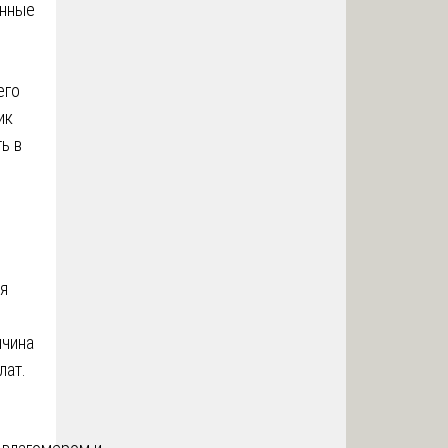
енные
его
ик
ь в
ая
ичина
лат.