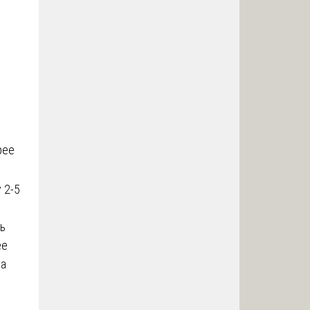
рее
 2-5
ть
ее
за