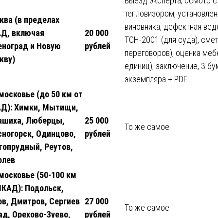
Выезд эксперта, осмотр с
тепловизором, установлен
ква (в пределах
виновника, дефектная вед
Д, включая
20 000
ТСН-2001 (для суда), сме
еноград и Новую
рублей
переговоров), оценка мебе
кву)
единиц), заключение, 3 б
экземпляра + PDF
московье (до 50 км от
Д): Химки, Мытищи,
ашиха, Люберцы,
25 000
То же самое
сногорск, Одинцово,
рублей
гопрудный, Реутов,
олев
московье (50-100 км
МКАД): Подольск,
ов, Дмитров, Сергиев
27 000
То же самое
ад, Орехово-Зуево,
рублей