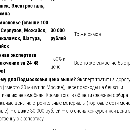
инск, Электросталь,
омна
московье (свыше 100
: Серпухов, Можайск,
30 000
То же самое
околамск, Шатура,
рублей
айск
чная экспертиза
+50% к
ключение за 24-48
Все то же самое, но быст
цене
ов)
ему для Подмосковья цена выше?
Эксперт тратит на дорогу
в (вместо 30 минут по Москве), несет расходы на бензин и
тизацию автомобиля. Кроме того, в области сложнее собира
альные цены на строительные материалы (торговые сети мен
ные). Но даже 30 000 рублей — это очень конкурентная цена 
ственную экспертизу.