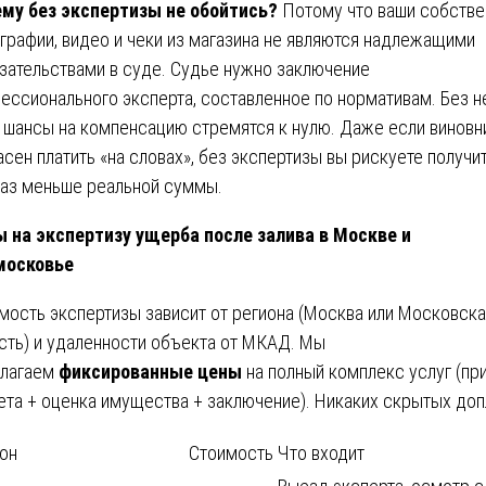
му без экспертизы не обойтись?
Потому что ваши собств
графии, видео и чеки из магазина не являются надлежащими
зательствами в суде. Судье нужно заключение
ессионального эксперта, составленное по нормативам. Без н
 шансы на компенсацию стремятся к нулю. Даже если виновн
асен платить «на словах», без экспертизы вы рискуете получит
раз меньше реальной суммы.
 на экспертизу ущерба после залива в Москве и
московье
мость экспертизы зависит от региона (Москва или Московск
сть) и удаленности объекта от МКАД. Мы
лагаем
фиксированные цены
на полный комплекс услуг (пр
ета + оценка имущества + заключение). Никаких скрытых доп
он
Стоимость
Что входит