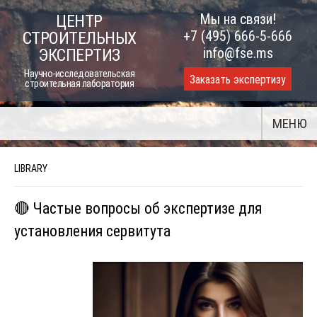
Skip
Мы на связи!
ЦЕНТР
to
+7 (495) 666-5-666
СТРОИТЕЛЬНЫХ
content
info@fse.ms
ЭКСПЕРТИЗ
Научно-исследовательская
Заказать экспертизу
строительная лаборатория
МЕНЮ
LIBRARY
🔴 Частые вопросы об экспертизе для
установления сервитута