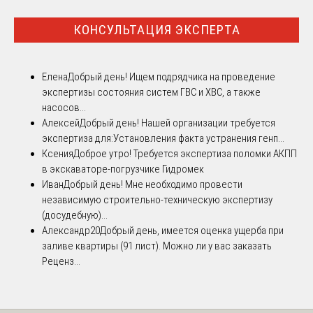
КОНСУЛЬТАЦИЯ ЭКСПЕРТА
Елена
Добрый день! Ищем подрядчика на проведение
экспертизы состояния систем ГВС и ХВС, а также
насосов...
Алексей
Добрый день! Нашей организации требуется
экспертиза для:Установления факта устранения генп...
Ксения
Доброе утро! Требуется экспертиза поломки АКПП
в экскаваторе-погрузчике Гидромек
Иван
Добрый день! Мне необходимо провести
независимую строительно-техническую экспертизу
(досудебную)...
Александр20
Добрый день, имеется оценка ущерба при
заливе квартиры (91 лист). Можно ли у вас заказать
Реценз...