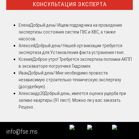
КОНСУЛЬТАЦИЯ ЭКСПЕРТА
Елена
Добрый день! Ищем подрядчика на проведение
экспертизы состояния систем ГВС и ХВС, а также
насосов...
Алексей
Добрый день! Нашей организации требуется
экспертиза для:Установления факта устранения генп...
Ксения
Доброе утро! Требуется экспертиза поломки АКПП
в экскаваторе-погрузчике Гидромек
Иван
Добрый день! Мне необходимо провести
независимую строительно-техническую экспертизу
(досудебную)...
Александр20
Добрый день, имеется оценка ущерба при
заливе квартиры (91 лист). Можно ли у вас заказать
Реценз...
info@fse.ms