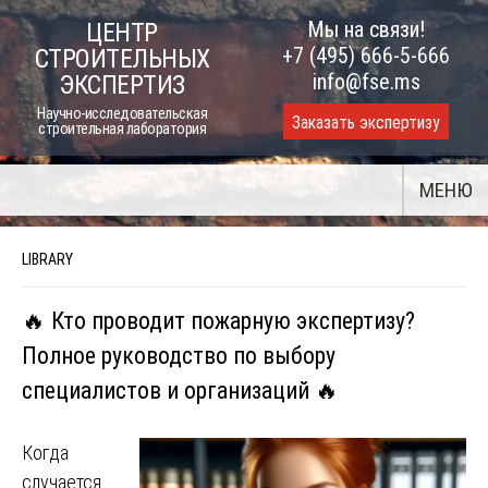
Skip
Мы на связи!
ЦЕНТР
to
+7 (495) 666-5-666
СТРОИТЕЛЬНЫХ
content
info@fse.ms
ЭКСПЕРТИЗ
Научно-исследовательская
Заказать экспертизу
строительная лаборатория
МЕНЮ
LIBRARY
🔥 Кто проводит пожарную экспертизу?
Полное руководство по выбору
специалистов и организаций 🔥
Когда
случается