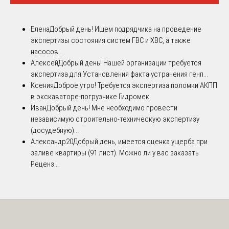
Елена
Добрый день! Ищем подрядчика на проведение
экспертизы состояния систем ГВС и ХВС, а также
насосов...
Алексей
Добрый день! Нашей организации требуется
экспертиза для:Установления факта устранения генп...
Ксения
Доброе утро! Требуется экспертиза поломки АКПП
в экскаваторе-погрузчике Гидромек
Иван
Добрый день! Мне необходимо провести
независимую строительно-техническую экспертизу
(досудебную)...
Александр20
Добрый день, имеется оценка ущерба при
заливе квартиры (91 лист). Можно ли у вас заказать
Реценз...