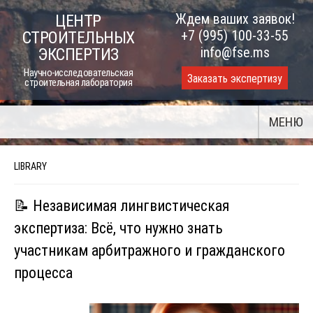
Skip
Ждем ваших заявок!
ЦЕНТР
to
+7 (995) 100-33-55
СТРОИТЕЛЬНЫХ
content
info@fse.ms
ЭКСПЕРТИЗ
Научно-исследовательская
Заказать экспертизу
строительная лаборатория
МЕНЮ
LIBRARY
📝 Независимая лингвистическая
экспертиза: Всё, что нужно знать
участникам арбитражного и гражданского
процесса