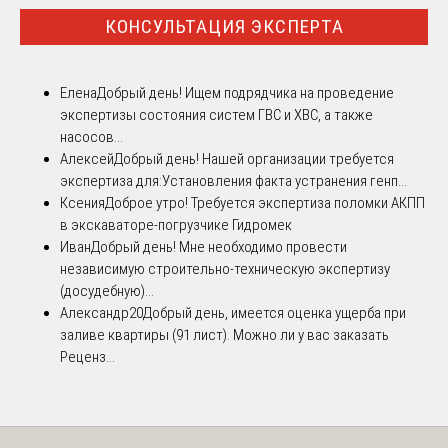
КОНСУЛЬТАЦИЯ ЭКСПЕРТА
Елена
Добрый день! Ищем подрядчика на проведение
экспертизы состояния систем ГВС и ХВС, а также
насосов...
Алексей
Добрый день! Нашей организации требуется
экспертиза для:Установления факта устранения генп...
Ксения
Доброе утро! Требуется экспертиза поломки АКПП
в экскаваторе-погрузчике Гидромек
Иван
Добрый день! Мне необходимо провести
независимую строительно-техническую экспертизу
(досудебную)...
Александр20
Добрый день, имеется оценка ущерба при
заливе квартиры (91 лист). Можно ли у вас заказать
Реценз...