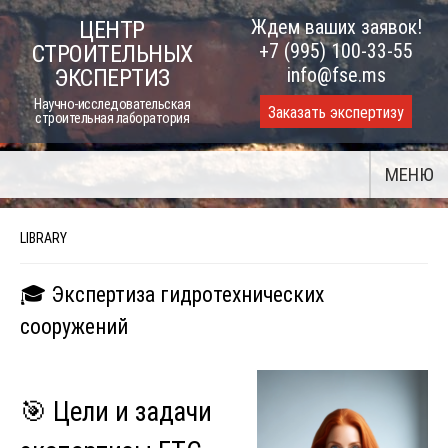
Skip
Ждем ваших заявок!
ЦЕНТР
to
+7 (995) 100-33-55
СТРОИТЕЛЬНЫХ
content
info@fse.ms
ЭКСПЕРТИЗ
Научно-исследовательская
Заказать экспертизу
строительная лаборатория
МЕНЮ
LIBRARY
🎓 Экспертиза гидротехнических
сооружений
🎯 Цели и задачи