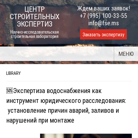
Skip
Ждем ваших заявок!
ЦЕНТР
to
+7 (995) 100-33-55
СТРОИТЕЛЬНЫХ
content
info@fse.ms
ЭКСПЕРТИЗ
Научно-исследовательская
Заказать экспертизу
строительная лаборатория
МЕНЮ
LIBRARY
🆘Экспертиза водоснабжения как
инструмент юридического расследования:
установление причин аварий, заливов и
нарушений при монтаже