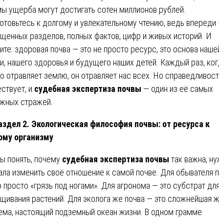
ы ущерба могут достигать сотен миллионов рублей.
отовьтесь к долгому и увлекательному чтению, ведь впереди
щенных разделов, полных фактов, цифр и живых историй. И
ите: здоровая почва — это не просто ресурс, это основа наше
и, нашего здоровья и будущего наших детей. Каждый раз, ко
то отравляет землю, он отравляет нас всех. Но справедливос
ствует, и
судебная экспертиза почвы
— один из её самых
жных стражей.
аздел 2. Экологическая философия почвы: от ресурса к
ому организму
ы понять, почему
судебная экспертиза почвы
так важна, н
ала изменить своё отношение к самой почве. Для обывателя 
о просто «грязь под ногами». Для агронома — это субстрат дл
щивания растений. Для эколога же почва — это сложнейшая 
ема, настоящий подземный океан жизни. В одном грамме