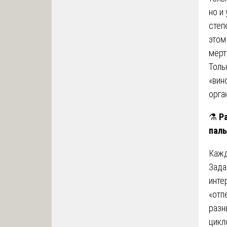
но и
степ
этом
мёрт
Толь
«вин
орга
⚗️
Р
паль
Кажд
Зад
инте
«отп
разн
цикл