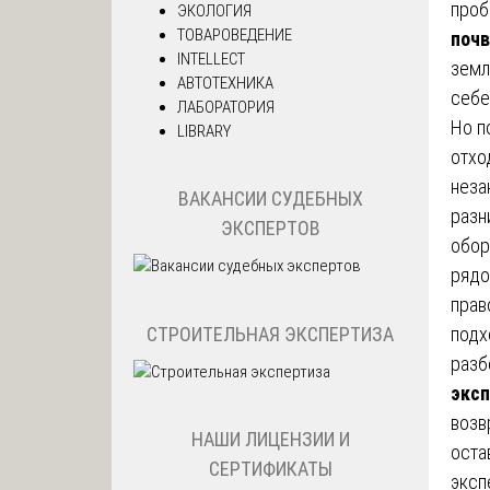
проб
ЭКОЛОГИЯ
ТОВАРОВЕДЕНИЕ
поч
INTELLECT
земл
АВТОТЕХНИКА
себе
ЛАБОРАТОРИЯ
Но п
LIBRARY
отхо
неза
ВАКАНСИИ СУДЕБНЫХ
разн
ЭКСПЕРТОВ
обор
рядо
прав
СТРОИТЕЛЬНАЯ ЭКСПЕРТИЗА
подх
разб
эксп
возв
НАШИ ЛИЦЕНЗИИ И
оста
СЕРТИФИКАТЫ
эксп