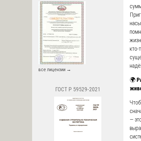
сумм
Приг
насы
помн
жизн
кто-
суще
надё
все лицензии →
🌍
Р
жив
ГОСТ Р 59529-2021
Чтоб
снач
— эт
выра
сист