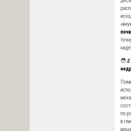
деся
расп
исхо
«вну
поч
точн
надё
🧑‍
нед
Поми
испо
меха
сост
по-р
в гл
веще