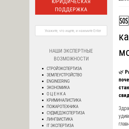
ЮРИДИЧЕСКАЯ
ПОДДЕРЖКА
🆘
ка
мо
НАШИ ЭКСПЕРТНЫЕ
ВОЗМОЖНОСТИ
СТРОЙЭКСПЕРТИЗА
🌿
Р
ЗЕМЛЕУСТРОЙСТВО
поче
ENGINEERING
стан
ЭКОНОМИКА
О Ц Е Н К А
свид
КРИМИНАЛИСТИКА
ПОЖАРОТЕХНИКА
Здра
СУДМЕДЭКСПЕРТИЗА
удив
ЛИНГВИСТИКА
глав
IT ЭКСПЕРТИЗА