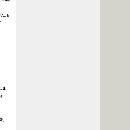
вед в
т
ед.
и
в,