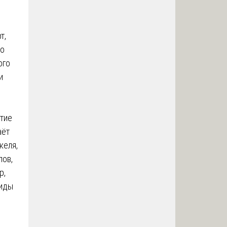
т,
ко
ого
и
ятие
аёт
келя,
лов,
р,
циды