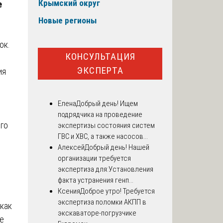
Крымский округ
е
Новые регионы
ок.
КОНСУЛЬТАЦИЯ
ЭКСПЕРТА
ия
Елена
Добрый день! Ищем
подрядчика на проведение
го
экспертизы состояния систем
ГВС и ХВС, а также насосов...
Алексей
Добрый день! Нашей
организации требуется
экспертиза для:Установления
факта устранения генп...
Ксения
Доброе утро! Требуется
экспертиза поломки АКПП в
 как
экскаваторе-погрузчике
ие