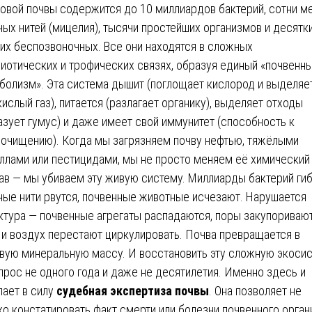
овой почвы содержится до 10 миллиардов бактерий, сотни м
ных нитей (мицелия), тысячи простейших организмов и десятк
их беспозвоночных. Все они находятся в сложных
иотических и трофических связях, образуя единый «почвенн
болизм». Эта система дышит (поглощает кислород и выделяе
кислый газ), питается (разлагает органику), выделяет отходы
азует гумус) и даже имеет свой иммунитет (способность к
очищению). Когда мы загрязняем почву нефтью, тяжёлыми
ллами или пестицидами, мы не просто меняем её химический
ав — мы убиваем эту живую систему. Миллиарды бактерий гиб
ные нити рвутся, почвенные животные исчезают. Нарушается
ктура — почвенные агрегаты распадаются, поры закупоривают
 и воздух перестают циркулировать. Почва превращается в
вую минеральную массу. И восстановить эту сложную экоси
прос не одного года и даже не десятилетия. Именно здесь и
пает в силу
судебная экспертиза почвы
. Она позволяет не
ко констатировать факт смерти или болезни почвенного орган