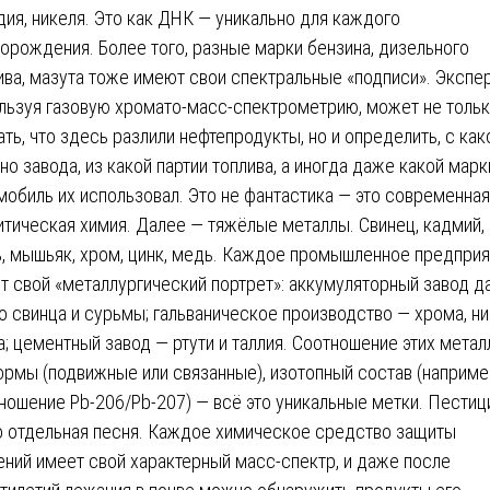
дия, никеля. Это как ДНК — уникально для каждого
орождения. Более того, разные марки бензина, дизельного
ива, мазута тоже имеют свои спектральные «подписи». Экспер
льзуя газовую хромато-масс-спектрометрию, может не толь
ать, что здесь разлили нефтепродукты, но и определить, с как
но завода, из какой партии топлива, а иногда даже какой марк
мобиль их использовал. Это не фантастика — это современная
итическая химия. Далее — тяжёлые металлы. Свинец, кадмий,
ь, мышьяк, хром, цинк, медь. Каждое промышленное предпри
т свой «металлургический портрет»: аккумуляторный завод д
о свинца и сурьмы; гальваническое производство — хрома, ни
а; цементный завод — ртути и таллия. Соотношение этих метал
ормы (подвижные или связанные), изотопный состав (наприме
ношение Pb-206/Pb-207) — всё это уникальные метки. Пести
о отдельная песня. Каждое химическое средство защиты
ений имеет свой характерный масс-спектр, и даже после