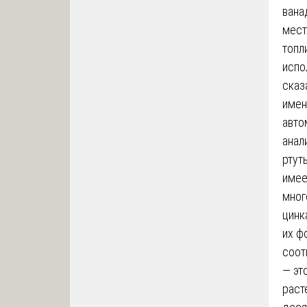
вана
мест
топл
испо
сказ
имен
авто
анал
ртут
имее
мног
цинк
их ф
соот
— эт
раст