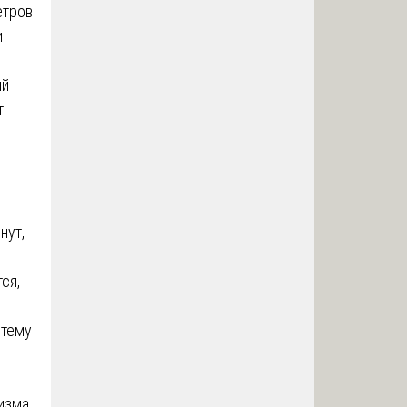
етров
и
ый
т
нут,
ся,
стему
изма,