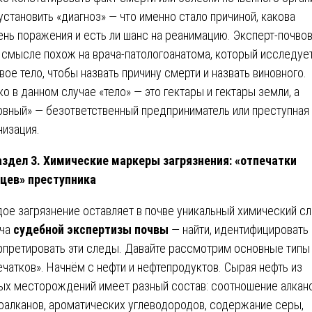
 установить «диагноз» — что именно стало причиной, какова
ень поражения и есть ли шанс на реанимацию. Эксперт-почво
 смысле похож на врача-патологоанатома, который исследуе
вое тело, чтобы назвать причину смерти и назвать виновного.
ко в данном случае «тело» — это гектары и гектары земли, а
овный» — безответственный предприниматель или преступная
низация.
аздел 3. Химические маркеры загрязнения: «отпечатки
цев» преступника
ое загрязнение оставляет в почве уникальный химический сл
ача
судебной экспертизы почвы
— найти, идентифицировать 
рпретировать эти следы. Давайте рассмотрим основные типы
ечатков». Начнём с нефти и нефтепродуктов. Сырая нефть из
ых месторождений имеет разный состав: соотношение алкано
оалканов, ароматических углеводородов, содержание серы,