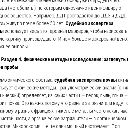
тилетий лежания в почве можно обнаружить продукты его
ада (метаболиты), по которым однозначно идентифицируют
дное вещество. Например, ДДТ распадается до ДДЭ и ДДД, и
ки» живут в почве более 50 лет.
Судебная экспертиза
вы
использует весь этот арсенал маркеров, чтобы нарисовать
ую картину произошедшего. И чем больше маркеров найдено,
жнее выводы.

Раздел 4. Физические методы исследования: заглянуть 
ра пробы
мо химического состава,
судебная экспертиза почвы
акти
льзует физические методы. Гранулометрический анализ (он 
нический) определяет, из каких частиц — песок, пыль, глина —
оит почва. Это важно, потому что разные загрязнители ведут 
азному в разных фракциях: тяжёлые металлы часто накаплив
инистой части, а органические загрязнители — в органическом
стве. Микроскопия — ещё один мощный инструмент. Под