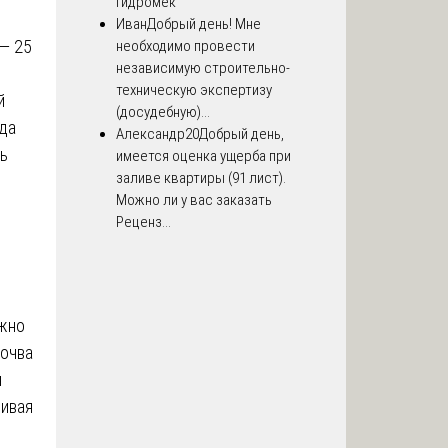
Гидромек
Иван
Добрый день! Мне
 — 25
необходимо провести
независимую строительно-
техническую экспертизу
й
(досудебную)...
гда
Александр20
Добрый день,
ть
имеется оценка ущерба при
заливе квартиры (91 лист).
Можно ли у вас заказать
Реценз...
ужно
почва
я
живая