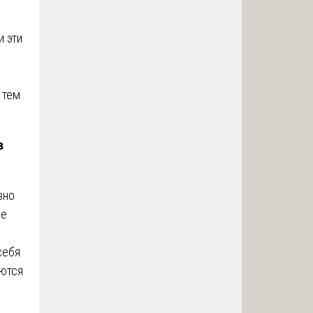
 эти
 тем
в
вно
же
себя
аются