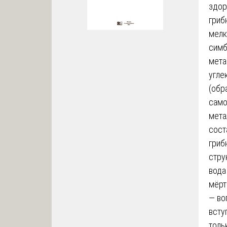
здор
гриб
мелк
симб
мета
угле
(обр
само
мета
сост
гриб
стру
вода
мёрт
— во
всту
толь