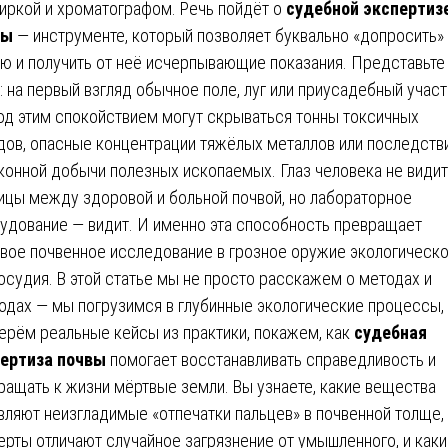
иркой и хроматографом. Речь пойдёт о
судебной экспертиз
вы
— инструменте, который позволяет буквально «допросить»
ю и получить от неё исчерпывающие показания. Представьте
: на первый взгляд обычное поле, луг или приусадебный участ
од этим спокойствием могут скрываться тонны токсичных
дов, опасные концентрации тяжёлых металлов или последств
конной добычи полезных ископаемых. Глаз человека не видит
ицы между здоровой и больной почвой, но лабораторное
удование — видит. И именно эта способность превращает
вое почвенное исследование в грозное оружие экологическо
осудия. В этой статье мы не просто расскажем о методах и
одах — мы погрузимся в глубинные экологические процессы,
ерём реальные кейсы из практики, покажем, как
судебная
ертиза почвы
помогает восстанавливать справедливость и
ращать к жизни мёртвые земли. Вы узнаете, какие вещества
вляют неизгладимые «отпечатки пальцев» в почвенной толще,
ерты отличают случайное загрязнение от умышленного, и как