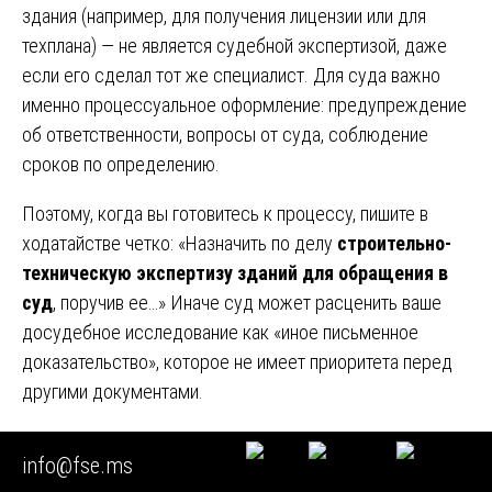
здания (например, для получения лицензии или для
техплана) — не является судебной экспертизой, даже
если его сделал тот же специалист. Для суда важно
именно процессуальное оформление: предупреждение
об ответственности, вопросы от суда, соблюдение
сроков по определению.
Поэтому, когда вы готовитесь к процессу, пишите в
ходатайстве четко: «Назначить по делу
строительно-
техническую экспертизу зданий для обращения в
суд
, поручив ее…» Иначе суд может расценить ваше
досудебное исследование как «иное письменное
доказательство», которое не имеет приоритета перед
другими документами.
Раздел 22. Психология судьи: как читают
info@fse.ms
экспертные заключения