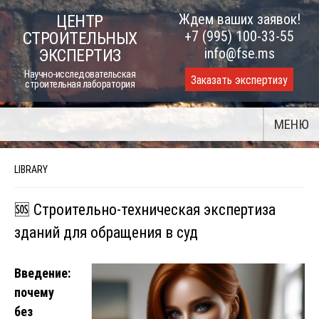
Skip
Ждем ваших заявок!
ЦЕНТР
to
+7 (995) 100-33-55
СТРОИТЕЛЬНЫХ
content
info@fse.ms
ЭКСПЕРТИЗ
Научно-исследовательская
Заказать экспертизу
строительная лаборатория
МЕНЮ
LIBRARY
🆘 Строительно-техническая экспертиза
зданий для обращения в суд
Введение:
почему
без