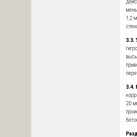
дейс
мень
1,2 
стен
3.3.
гигр
высы
прив
пере
3.4.
корр
20 м
прои
бето
Разд