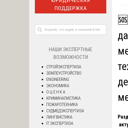
ЮРИДИЧЕСКАЯ
ПОДДЕРЖКА
🆘
да
ме
НАШИ ЭКСПЕРТНЫЕ
ВОЗМОЖНОСТИ
те
СТРОЙЭКСПЕРТИЗА
ЗЕМЛЕУСТРОЙСТВО
де
ENGINEERING
ЭКОНОМИКА
О Ц Е Н К А
м
КРИМИНАЛИСТИКА
ПОЖАРОТЕХНИКА
СУДМЕДЭКСПЕРТИЗА
Разд
ЛИНГВИСТИКА
IT ЭКСПЕРТИЗА
акту