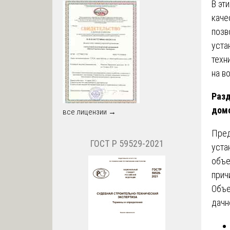
В эт
каче
позв
уста
техн
на в
Разд
дом
все лицензии →
Пре
ГОСТ Р 59529-2021
уста
объе
прич
Объе
дачн