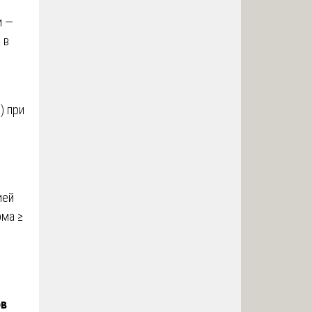
и —
 в
) при
ией
рма ≥
ов