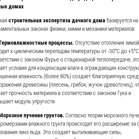
ных домах
ная
строительная экспертиза дачного дома
базируется на
аментальных законах физики, химии и механики материалов:
 Термовлажностные процессы.
Отсутствие отопления зимой
одит к циклическим перепадам температуры от -30°C до +5°C
ветствии с законом Фурье о стационарной теплопередаче, эт
аёт условия для конденсации влаги в ограждающих конструк
шенная влажность (более 80%) создаёт благоприятную сред
оражения древесины (плесень, грибок, жучок-древоточец), ч
ает прочность материала в соответствии с законом Гука и
ьшает модуль упругости.
 Морозное пучение грунтов.
Согласно теории морозного пуче
промерзании влажного грунта происходит его расширение за 
зования линз льда. Это создаёт выталкивающие силы,