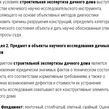
их условиях
строительная экспертиза дачного дома
выступ
стве ключевого научно-исследовательского инструмента,
оляющего на основе объективных методов диагностики
новить причины разрушения конструкций, определить катего
ического состояния объекта и дать научно обоснованные отв
опросы суда.
ел 2. Предмет и объекты научного исследования дачных
ов
дметом
строительной экспертизы дачного дома
является
новление юридически значимых фактов о техническом состо
кта, его соответствии нормативным требованиям, а также о
инах возникновения дефектов и стоимости их устранения.
кты исследования охватывают все конструктивные элемент
ого дома:
Фундамент:
ленточный, столбчатый, плитный, свайный. Оцен