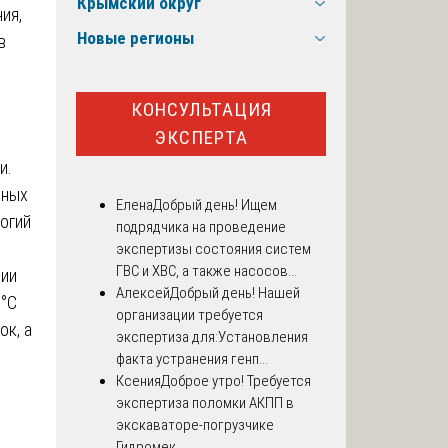
Крымский округ
Новые регионы
КОНСУЛЬТАЦИЯ
ЭКСПЕРТА
и.
нных
Елена
Добрый день! Ищем
огий
подрядчика на проведение
экспертизы состояния систем
ГВС и ХВС, а также насосов...
ции
Алексей
Добрый день! Нашей
5°C
организации требуется
ок, а
экспертиза для:Установления
факта устранения генп...
Ксения
Доброе утро! Требуется
экспертиза поломки АКПП в
экскаваторе-погрузчике
Гидромек