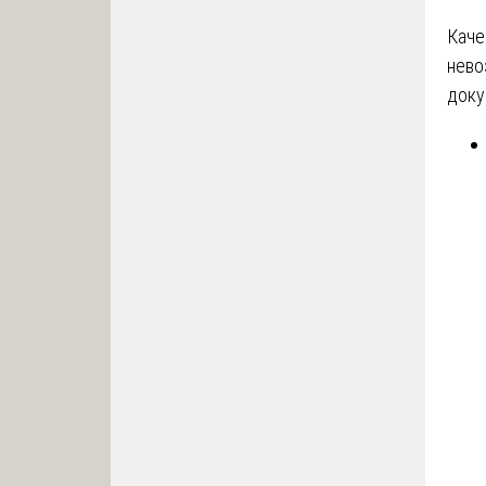
Каче
нево
доку