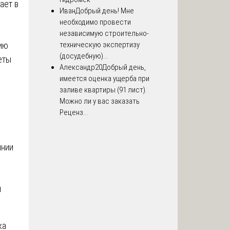
ает в
Иван
Добрый день! Мне
необходимо провести
независимую строительно-
рию
техническую экспертизу
(досудебную)...
еты
Александр20
Добрый день,
имеется оценка ущерба при
заливе квартиры (91 лист).
Можно ли у вас заказать
Реценз...
янии
ы
ка