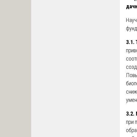
дач
Науч
фунд
3.1.
прив
соот
созд
Повы
биоп
сниж
умен
3.2.
при 
обра