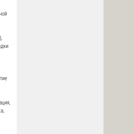
ной
,
адки
ытие
ация,
а,