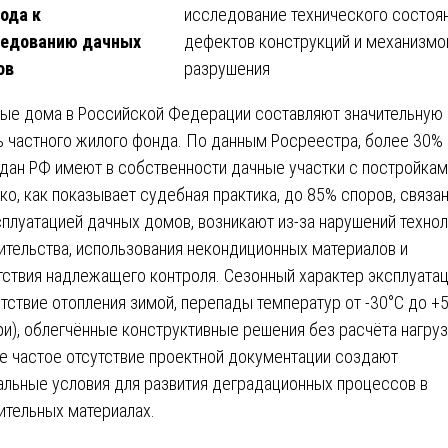
ода к
ледованию дачных
ов
ые дома в Российской Федерации составляют значительную
ь частного жилого фонда. По данным Росреестра, более 30%
дан РФ имеют в собственности дачные участки с постройкам
ко, как показывает судебная практика, до 85% споров, связа
сплуатацией дачных домов, возникают из-за нарушений технол
ительства, использования некондиционных материалов и
тствия надлежащего контроля. Сезонный характер эксплуата
утствие отопления зимой, перепады температур от -30°C до +
ри), облегчённые конструктивные решения без расчёта нагруз
е частое отсутствие проектной документации создают
альные условия для развития деградационных процессов в
ительных материалах.