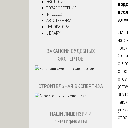
ЭКОЛОГИЯ
подх
ТОВАРОВЕДЕНИЕ
исс
INTELLECT
дом
АВТОТЕХНИКА
ЛАБОРАТОРИЯ
Дачн
LIBRARY
част
граж
ВАКАНСИИ СУДЕБНЫХ
Одна
ЭКСПЕРТОВ
с эк
стро
отсу
СТРОИТЕЛЬНАЯ ЭКСПЕРТИЗА
(отс
внут
такж
уник
НАШИ ЛИЦЕНЗИИ И
стро
СЕРТИФИКАТЫ