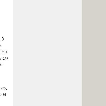
. В
о
циях.
у для
то
ния,
счёт