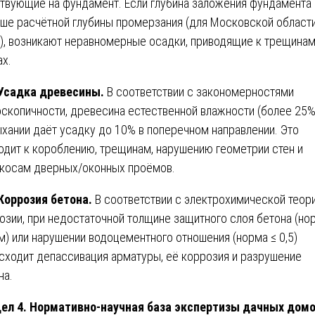
твующие на фундамент. Если глубина заложения фундамента
ше расчётной глубины промерзания (для Московской област
м), возникают неравномерные осадки, приводящие к трещинам
ах.
 Усадка древесины.
В соответствии с закономерностями
оскопичности, древесина естественной влажности (более 25%
хании даёт усадку до 10% в поперечном направлении. Это
одит к короблению, трещинам, нарушению геометрии стен и
косам дверных/оконных проёмов.
 Коррозия бетона.
В соответствии с электрохимической теор
озии, при недостаточной толщине защитного слоя бетона (но
м) или нарушении водоцементного отношения (норма ≤ 0,5)
сходит депассивация арматуры, её коррозия и разрушение
на.
ел 4. Нормативно-научная база экспертизы дачных дом