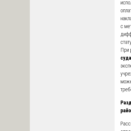
испо
опла
накл
с ме
дифф
стат
При 
суд
эксп
учре
може
треб
Разд
райо
Расс