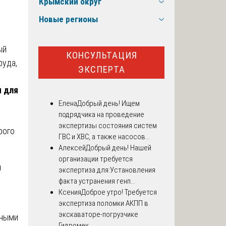
Крымский округ
Новые регионы
ый
КОНСУЛЬТАЦИЯ
руда,
ЭКСПЕРТА
ы для
Елена
Добрый день! Ищем
подрядчика на проведение
экспертизы состояния систем
рого
ГВС и ХВС, а также насосов...
Алексей
Добрый день! Нашей
организации требуется
ы
экспертиза для:Установления
факта устранения генп...
Ксения
Доброе утро! Требуется
экспертиза поломки АКПП в
экскаваторе-погрузчике
нными
Гидромек