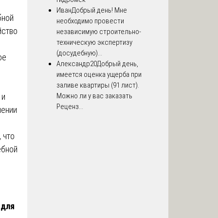
Иван
Добрый день! Мне
бной
необходимо провести
йство
независимую строительно-
техническую экспертизу
(досудебную)...
ое
Александр20
Добрый день,
имеется оценка ущерба при
заливе квартиры (91 лист).
Можно ли у вас заказать
 и
Реценз...
чении
 что
ебной
 для