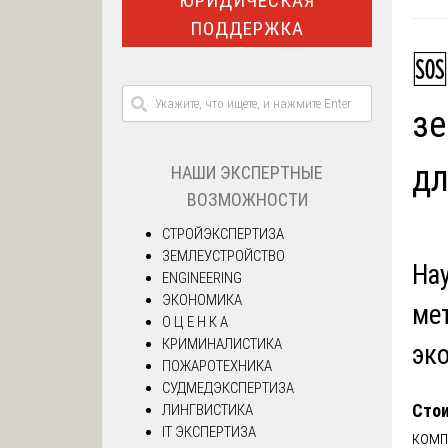
ЮРИДИЧЕСКАЯ
ПОДДЕРЖКА
🆘
зе
дл
НАШИ ЭКСПЕРТНЫЕ
ВОЗМОЖНОСТИ
СТРОЙЭКСПЕРТИЗА
ЗЕМЛЕУСТРОЙСТВО
На
ENGINEERING
ЭКОНОМИКА
ме
О Ц Е Н К А
КРИМИНАЛИСТИКА
эк
ПОЖАРОТЕХНИКА
СУДМЕДЭКСПЕРТИЗА
Стои
ЛИНГВИСТИКА
IT ЭКСПЕРТИЗА
комп