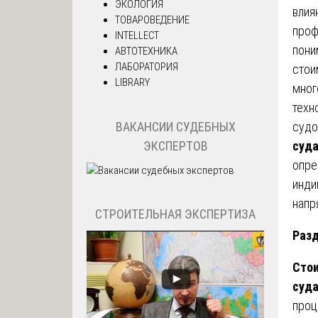
ЭКОЛОГИЯ
влия
ТОВАРОВЕДЕНИЕ
проф
INTELLECT
пони
АВТОТЕХНИКА
ЛАБОРАТОРИЯ
стои
LIBRARY
мног
техн
ВАКАНСИИ СУДЕБНЫХ
судо
ЭКСПЕРТОВ
суд
опре
инди
напр
СТРОИТЕЛЬНАЯ ЭКСПЕРТИЗА
Разд
Стои
суд
проц