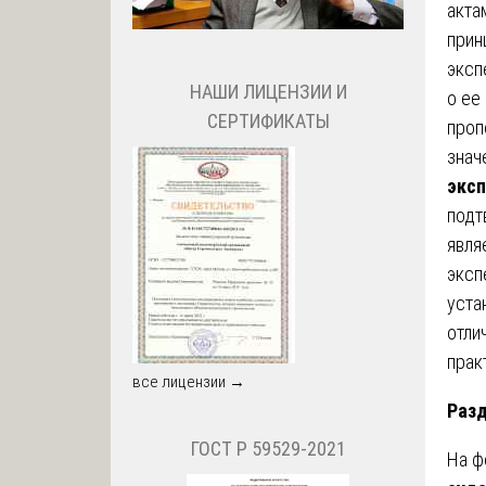
акта
прин
эксп
НАШИ ЛИЦЕНЗИИ И
о ее
СЕРТИФИКАТЫ
проп
знач
эксп
подт
явля
эксп
уста
отли
прак
все лицензии →
Раз
ГОСТ Р 59529-2021
На ф