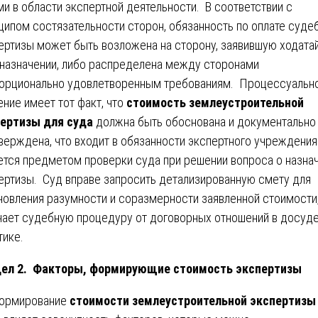
ми в области экспертной деятельности. В соответствии с
ципом состязательности сторон, обязанность по оплате суде
ертизы может быть возложена на сторону, заявившую ходата
 назначении, либо распределена между сторонами
орционально удовлетворенным требованиям. Процессуальн
ение имеет тот факт, что
стоимость землеустроительной
ертизы для суда
должна быть обоснована и документально
верждена, что входит в обязанности экспертного учреждения
ется предметом проверки суда при решении вопроса о назна
ертизы. Суд вправе запросить детализированную смету для
новления разумности и соразмерности заявленной стоимости,
чает судебную процедуру от договорных отношений в досуд
тике.
дел 2. Факторы, формирующие стоимость экспертизы
ормирование
стоимости землеустроительной экспертизы