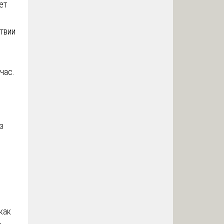
ет
твии
 час.
е
з
как