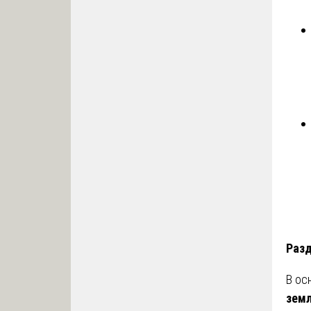
Разд
В ос
земл