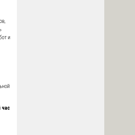
ов,
ь
бот и
льной
 час