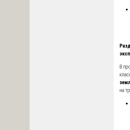
Разд
экс
В пр
клас
земл
на т