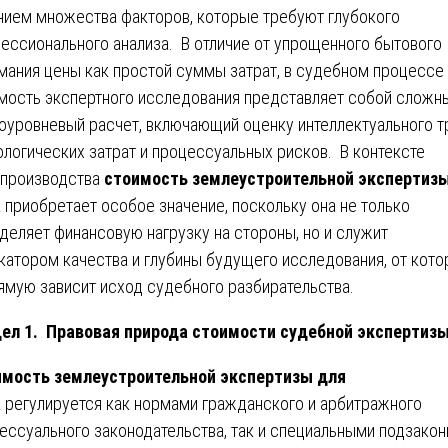
нием множества факторов, которые требуют глубокого
ессионального анализа. В отличие от упрощенного бытового
мания цены как простой суммы затрат, в судебном процессе
мость экспертного исследования представляет собой сложн
оуровневый расчет, включающий оценку интеллектуального т
ологических затрат и процессуальных рисков. В контексте
производства
стоимость землеустроительной экспертиз
а
приобретает особое значение, поскольку она не только
деляет финансовую нагрузку на стороны, но и служит
катором качества и глубины будущего исследования, от кото
ямую зависит исход судебного разбирательства.
ел 1. Правовая природа стоимости судебной экспертиз
мость землеустроительной экспертизы для
а
регулируется как нормами гражданского и арбитражного
ессуального законодательства, так и специальными подзако