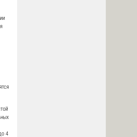
ции
ия
ятся
стой
ьных
до 4