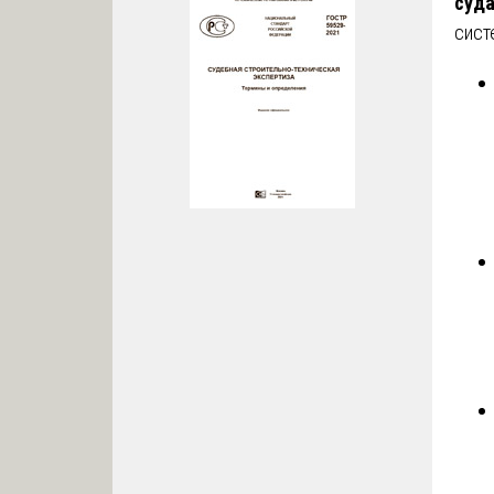
суд
сист