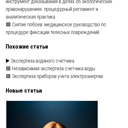
инструмент доказывания в делах об экологических
по
правонарушениях: процедурный регламент и
записям
аналитическая практика
🟩 Снятие побоев: медицинское руководство по
процедуре фиксации телесных повреждений
Похожие статьи
▶️ Экспертиза водяного счетчика
🟥 Независимая экспертиза счетчика воды
🟥 Экспертиза приборов учета электроэнергии
Новые статьи