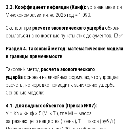
3.3. Коэффициент инфляции (Кинф):
устанавливается
Минэкономразвития; на 2025 год = 1,093.
Эксперт при
расчете экологического ущерба
обязан
ссылаться на конкретные пункты этих документов. 📑✅
Раздел 4. Таксовый метод: математические модели
и границы применимости
Таксовый метод
расчета экологического
ущерба
основан на линейных формулах, что упрощает
расчёты, но нередко приводит к занижению ущерба.
Основные модели:
4.1. Для водных объектов (Приказ №87):
У = Кв × Кинф × Σ (Мi × Тi), где Мi — масса
загрязняющего вещества (тонны), Тi — такса (руб./т).
Предел применимости:
до 100 тонн сброса; при