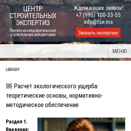
Skip
Ждем ваших заявок!
ЦЕНТР
to
+7 (995) 100-33-55
СТРОИТЕЛЬНЫХ
content
info@fse.ms
ЭКСПЕРТИЗ
Научно-исследовательская
Заказать экспертизу
строительная лаборатория
МЕНЮ
LIBRARY
🆘 Расчет экологического ущерба:
теоретические основы, нормативно-
методическое обеспечение
Раздел 1.
Введение: