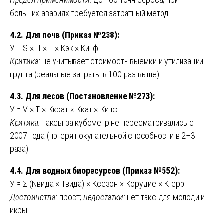
больших авариях требуется затратный метод.
4.2. Для почв (Приказ №238):
У = S × H × T × Kэк × Kинф.
Критика:
не учитывает стоимость выемки и утилизации
грунта (реальные затраты в 100 раз выше).
4.3. Для лесов (Постановление №273):
У = V × Т × Ккрат × Ккат × Кинф.
Критика:
таксы за кубометр не пересматривались с
2007 года (потеря покупательной способности в 2–3
раза).
4.4. Для водных биоресурсов (Приказ №552):
У = Σ (Nвида × Твида) × Ксезон × Корудие × Ктерр.
Достоинства:
прост;
недостатки:
нет такс для молоди и
икры.