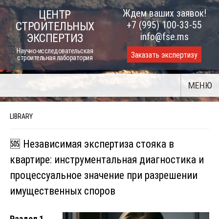
Skip
Ждем ваших заявок!
ЦЕНТР
to
+7 (995) 100-33-55
СТРОИТЕЛЬНЫХ
content
info@fse.ms
ЭКСПЕРТИЗ
Научно-исследовательская
Заказать экспертизу
строительная лаборатория
МЕНЮ
LIBRARY
🆘 Независимая экспертиза стояка в
квартире: инструментальная диагностика и
процессуальное значение при разрешении
имущественных споров
Раздел 1.