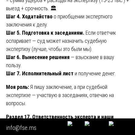
= сумма ущерба + расходы на экспертизу (15-25 тыс.) +
выезд + срочность. 🏛️
Шаг 4. Ходатайство
о приобщении экспертного
заключения к делу.
Шаг 5. Подготовка к заседаниям.
Если ответчик
оспаривает — суд может назначить судебную
экспертизу (лучше, чтобы это были мы).
Шаг 6. Вынесение решения
— взыскание в вашу
пользу.
Шаг 7. Исполнительный лист
и получение денег.
Моя роль:
Я пишу заключение, а при судебной
экспертизе — участвую в заседаниях, отвечаю на
вопросы.
Раздел 17. Ответственность эксперта и наши
гарантии
info@fse.ms