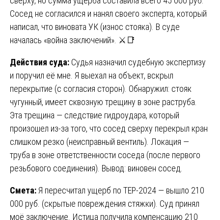
сверху, но сумма ущерба составила всего 45 000 руб.
Сосед не согласился и нанял своего эксперта, который
написал, что виновата УК (износ стояка). В суде
началась «война заключений». ⚔️📑
Действия суда:
Судья назначил судебную экспертизу
и поручил её мне. Я выехал на объект, вскрыл
перекрытие (с согласия сторон). Обнаружил: стояк
чугунный, имеет сквозную трещину в зоне раструба.
Эта трещина — следствие гидроудара, который
произошел из-за того, что сосед сверху перекрыл кран
слишком резко (неисправный вентиль). Локация —
труба в зоне ответственности соседа (после первого
резьбового соединения). Вывод: виновен сосед.
Смета:
Я пересчитал ущерб по ТЕР-2024 — вышло 210
000 руб. (скрытые повреждения стяжки). Суд принял
моё заключение. Истица получила компенсацию 210