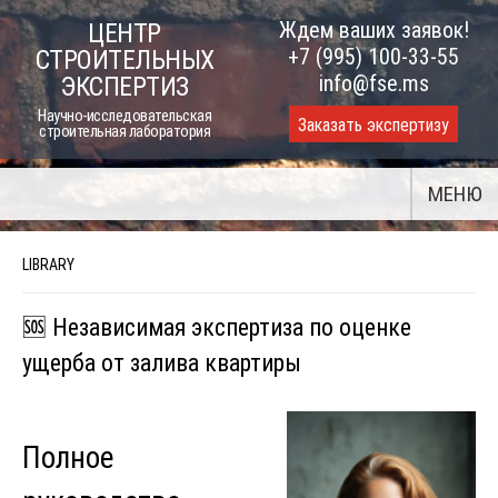
Skip
Ждем ваших заявок!
ЦЕНТР
to
+7 (995) 100-33-55
СТРОИТЕЛЬНЫХ
content
info@fse.ms
ЭКСПЕРТИЗ
Научно-исследовательская
Заказать экспертизу
строительная лаборатория
МЕНЮ
LIBRARY
🆘 Независимая экспертиза по оценке
ущерба от залива квартиры
Полное