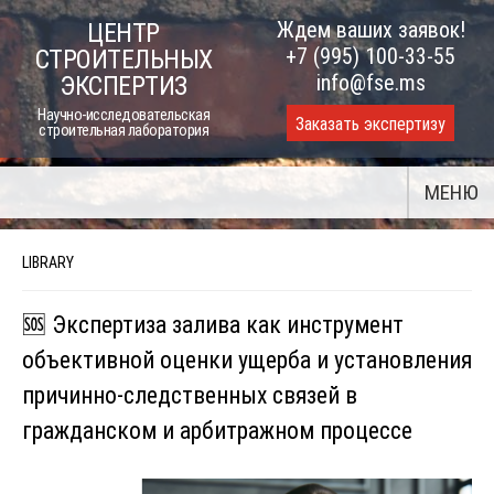
Skip
Ждем ваших заявок!
ЦЕНТР
to
+7 (995) 100-33-55
СТРОИТЕЛЬНЫХ
content
info@fse.ms
ЭКСПЕРТИЗ
Научно-исследовательская
Заказать экспертизу
строительная лаборатория
МЕНЮ
LIBRARY
🆘 Экспертиза залива как инструмент
объективной оценки ущерба и установления
причинно-следственных связей в
гражданском и арбитражном процессе