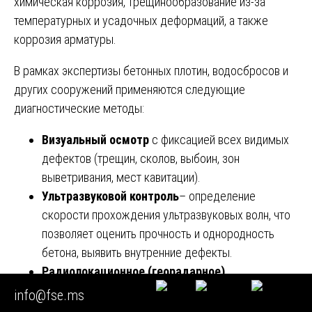
химическая коррозия, трещинообразование из-за
температурных и усадочных деформаций, а также
коррозия арматуры.
В рамках экспертизы бетонных плотин, водосбросов и
других сооружений применяются следующие
диагностические методы:
Визуальный осмотр
с фиксацией всех видимых
дефектов (трещин, сколов, выбоин, зон
выветривания, мест кавитации).
Ультразвуковой контроль
– определение
скорости прохождения ультразвуковых волн, что
позволяет оценить прочность и однородность
бетона, выявить внутренние дефекты.
Радиолокационное (георадарное)
профилирование
– обнаружение скрытых пустот,
info@fse.ms
расслоений, зон увлажнения.