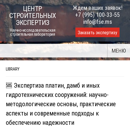
Skip
Ждем ваших заявок!
ЦЕНТР
to
+7 (995) 100-33-55
СТРОИТЕЛЬНЫХ
content
info@fse.ms
ЭКСПЕРТИЗ
Научно-исследовательская
Заказать экспертизу
строительная лаборатория
МЕНЮ
LIBRARY
🆘 Экспертиза платин, дамб и иных
гидротехнических сооружений: научно-
методологические основы, практические
аспекты и современные подходы к
обеспечению надежности