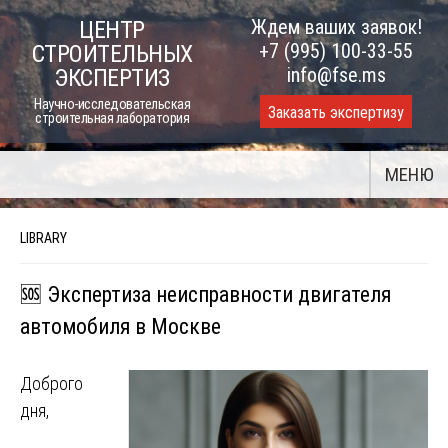
Skip
Ждем ваших заявок!
ЦЕНТР
to
+7 (995) 100-33-55
СТРОИТЕЛЬНЫХ
content
info@fse.ms
ЭКСПЕРТИЗ
Научно-исследовательская
Заказать экспертизу
строительная лаборатория
МЕНЮ
LIBRARY
🆘 Экспертиза неисправности двигателя
автомобиля в Москве
Доброго
дня,