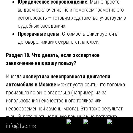
Юридическое сопровождение.
Мы не просто
выдаём заключение, но и помогаем грамотно его
использовать — готовим ходатайства, участвуем в
судебных заседаниях.
Прозрачные цены.
Стоимость фиксируется в
договоре, никаких скрытых платежей.
Раздел 18. Что делать, если экспертное
заключение не в вашу пользу?
Иногда
экспертиза неисправности двигателя
автомобиля в Москве
может установить, что поломка
произошла по вине владельца (например, из-за
использования некачественного топлива или
несвоевременной замены масла). Это тоже результат
— вы будете знать истинную причину и не потратите
деньги и время на заведомо проигрышный суд.
info@fse.ms