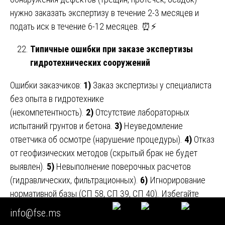
нужно заказать экспертизу в течение 2-3 месяцев и
подать иск в течение 6-12 месяцев. ⏰⚡
Типичные ошибки при заказе экспертизы
гидротехнических сооружений
Ошибки заказчиков:
1)
Заказ экспертизы у специалиста
без опыта в гидротехнике
(некомпетентность).
2)
Отсутствие лабораторных
испытаний грунтов и бетона.
3)
Неуведомление
ответчика об осмотре (нарушение процедуры).
4)
Отказ
от геофизических методов (скрытый брак не будет
выявлен).
5)
Невыполнение поверочных расчетов
(гидравлических, фильтрационных).
6)
Игнорирование
нормативной базы (СП 58, СП 39, СП 40). Избегайте
этих ошибок — доверяйте только профильным
info@fse.ms
экспертам. 🚫✅