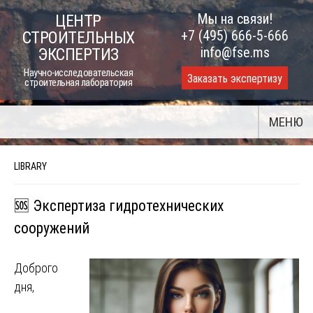
Skip
Мы на связи!
ЦЕНТР
to
+7 (495) 666-5-666
СТРОИТЕЛЬНЫХ
content
info@fse.ms
ЭКСПЕРТИЗ
Научно-исследовательская
Заказать экспертизу
строительная лаборатория
МЕНЮ
LIBRARY
🆘 Экспертиза гидротехнических
сооружений
Доброго
дня,