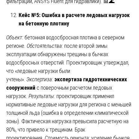
фильтрации, ANSYS Fluent для гидравлики). 📊🌊
Кейс №5: Ошибка в расчете ледовых нагрузок
на бетонную плотину
Объект:
бетонная водосбросная плотина в северном
регионе.
Обстоятельства:
после второй зимы
эксплуатации обнаружены трещины в бычках
водосбросных отверстий. Проектировщик утверждал,
что «ледовые нагрузки были
учтены».
Экспертиза:
экспертиза гидротехнических
сооружений
с поверочным расчетом ледовых
нагрузок.
Результаты:
проектировщик применил
нормативные ледовые нагрузки для региона с меньшей
толщиной льда (ошибка в определении климатической
зоны). Фактическая нагрузка превысила расчетную на
80%, что привело к трещинам. Брак
проектирования.
Стоимость ремонта:
усиление бычков