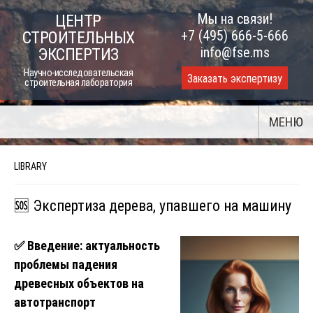
Skip
Мы на связи!
ЦЕНТР
to
+7 (495) 666-5-666
СТРОИТЕЛЬНЫХ
content
info@fse.ms
ЭКСПЕРТИЗ
Научно-исследовательская
Заказать экспертизу
строительная лаборатория
МЕНЮ
LIBRARY
🆘 Экспертиза дерева, упавшего на машину
✅
Введение: актуальность
проблемы падения
древесных объектов на
автотранспорт