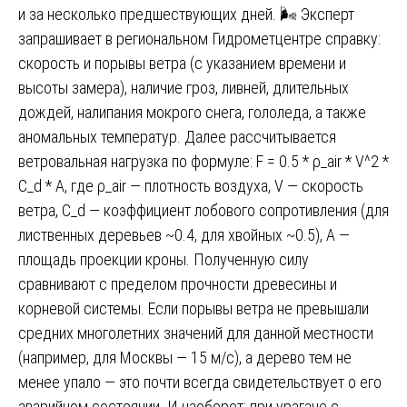
и за несколько предшествующих дней. 🌬️ Эксперт
запрашивает в региональном Гидрометцентре справку:
скорость и порывы ветра (с указанием времени и
высоты замера), наличие гроз, ливней, длительных
дождей, налипания мокрого снега, гололеда, а также
аномальных температур. Далее рассчитывается
ветровальная нагрузка по формуле: F = 0.5 * ρ_air * V^2 *
C_d * A, где ρ_air — плотность воздуха, V — скорость
ветра, C_d — коэффициент лобового сопротивления (для
лиственных деревьев ~0.4, для хвойных ~0.5), A —
площадь проекции кроны. Полученную силу
сравнивают с пределом прочности древесины и
корневой системы. Если порывы ветра не превышали
средних многолетних значений для данной местности
(например, для Москвы — 15 м/с), а дерево тем не
менее упало — это почти всегда свидетельствует о его
аварийном состоянии. И наоборот: при урагане с