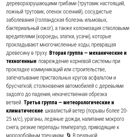
дереворазрушающими грибами (трутовик настоящий,
ложный трутовик, опенок осенний), сосудистые
заболевания (голландская болезнь ильмовых,
бактериальный ожог), а также колонизация стволовыми
вредителями (короеды, златки, усачи), которые
прокладывают многочисленные ходы, превращая
древесину в труху.
Вторая группа — механические и
техногенные
: повреждение корневой системы при
прокладке коммуникаций или строительстве,
запечатывание приствольных кругов асфальтом и
брусчаткой, столкновения автомобилей с деревьями
задолго до падения, некачественная обрезка
ветвей.
Третья группа — метеорологические и
климатические
: шквалистый ветер (порывы более 20-
25 м/с), ураганы, ледяные дожди, налипание мокрого
снега, резкие перепады температур, приводящие к
морозобойным трещинам. 🌀 В реальной