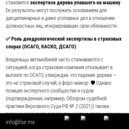
становится
экспертиза дерева упавшего на машину
.
Ее результаты могут послужить основанием для
дисциплинарных и даже уголовных дел в отношении
должностных лиц, игнорировавших свои обязанности.
✅
Роль дендрологической экспертизы в страховых
спорах (ОСАГО, КАСКО, ДСАГО)
Владельцы автомобилей часто сталкиваются с
ситуацией, когда страховая компания отказывает в
выплате по ОСАГО, утверждая, что падение дерева —
это не страховой случай, а форс-мажор. 🛡️ Однако
позиция экспертного сообщества и судов
(подтвержденная, например, Обзором судебной
практики Верховного Суда РФ № 2 (2021)) такова:
падение здорового дерева при урагане, превышающем
info@fse.ms
нормативные значения для данной местности, может