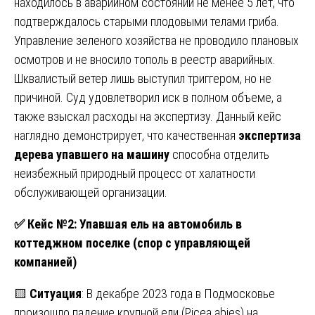
находилось в аварийном состоянии не менее 5 лет, что
подтверждалось старыми плодовыми телами гриба.
Управление зеленого хозяйства не проводило плановых
осмотров и не вносило тополь в реестр аварийных.
Шквалистый ветер лишь выступил триггером, но не
причиной. Суд удовлетворил иск в полном объеме, а
также взыскал расходы на экспертизу. Данный кейс
наглядно демонстрирует, что качественная
экспертиза
дерева упавшего на машину
способна отделить
неизбежный природный процесс от халатности
обслуживающей организации.
✅
Кейс №2: Упавшая ель на автомобиль в
коттеджном поселке (спор с управляющей
компанией)
🟨
Ситуация
: В декабре 2023 года в Подмосковье
произошло падение крупной ели (Picea abies) на