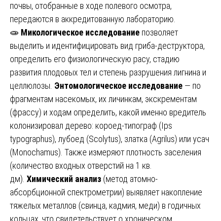
почвы, отобранные в ходе полевого осмотра,
передаются в аккредитованную лабораторию.
🧫
Микологическое исследование
позволяет
выделить и идентифицировать вид гриба-деструктора,
определить его физиологическую расу, стадию
развития плодовых тел и степень разрушения лигнина и
целлюлозы.
Энтомологическое исследование
— по
фрагментам насекомых, их личинкам, экскрементам
(фрассу) и ходам определить, какой именно вредитель
колонизировал дерево: короед-типограф (Ips
typographus), лубоед (Scolytus), златка (Agrilus) или усач
(Monochamus). Также измеряют плотность заселения
(количество входных отверстий на 1 кв.
дм).
Химический анализ
(метод атомно-
абсорбционной спектрометрии) выявляет накопление
тяжелых металлов (свинца, кадмия, меди) в годичных
кольцах, что свидетельствует о хроническом