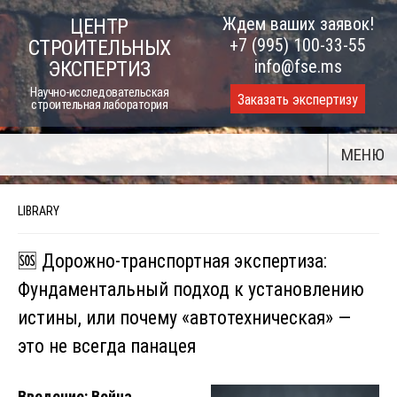
Skip
Ждем ваших заявок!
ЦЕНТР
to
+7 (995) 100-33-55
СТРОИТЕЛЬНЫХ
content
info@fse.ms
ЭКСПЕРТИЗ
Научно-исследовательская
Заказать экспертизу
строительная лаборатория
МЕНЮ
LIBRARY
🆘 Дорожно-транспортная экспертиза:
Фундаментальный подход к установлению
истины, или почему «автотехническая» —
это не всегда панацея
Введение: Война