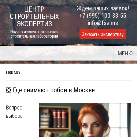
Skip
Ждем ваших заявок!
ЦЕНТР
to
+7 (995) 100-33-55
СТРОИТЕЛЬНЫХ
content
info@fse.ms
ЭКСПЕРТИЗ
Научно-исследовательская
Заказать экспертизу
строительная лаборатория
МЕНЮ
LIBRARY
❎ Где снимают побои в Москве
Вопрос
выбора