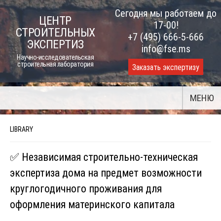
Skip
Сегодня мы работаем до
ЦЕНТР
to
17-00!
СТРОИТЕЛЬНЫХ
content
+7 (495) 666-5-666
ЭКСПЕРТИЗ
info@fse.ms
Научно-исследовательская
строительная лаборатория
Заказать экспертизу
МЕНЮ
LIBRARY
✅ Независимая строительно-техническая
экспертиза дома на предмет возможности
круглогодичного проживания для
оформления материнского капитала